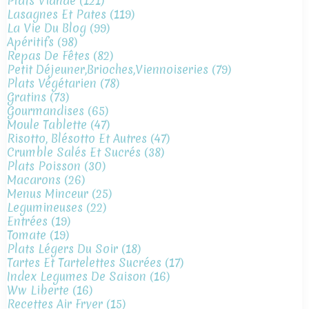
Plats Viande
(121)
Lasagnes Et Pates
(119)
La Vie Du Blog
(99)
Apéritifs
(98)
Repas De Fêtes
(82)
Petit Déjeuner,brioches,viennoiseries
(79)
Plats Végétarien
(78)
Gratins
(73)
Gourmandises
(65)
Moule Tablette
(47)
Risotto, Blésotto Et Autres
(47)
Crumble Salés Et Sucrés
(38)
Plats Poisson
(30)
Macarons
(26)
Menus Minceur
(25)
Legumineuses
(22)
Entrées
(19)
Tomate
(19)
Plats Légers Du Soir
(18)
Tartes Et Tartelettes Sucrées
(17)
Index Legumes De Saison
(16)
Ww Liberte
(16)
Recettes Air Fryer
(15)