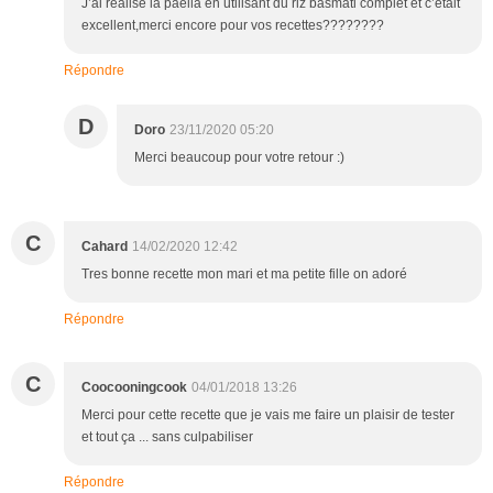
J’ai réalisé la paella en utilisant du riz basmati complet et c’était
excellent,merci encore pour vos recettes????????
Répondre
D
Doro
23/11/2020 05:20
Merci beaucoup pour votre retour :)
C
Cahard
14/02/2020 12:42
Tres bonne recette mon mari et ma petite fille on adoré
Répondre
C
Coocooningcook
04/01/2018 13:26
Merci pour cette recette que je vais me faire un plaisir de tester
et tout ça ... sans culpabiliser
Répondre