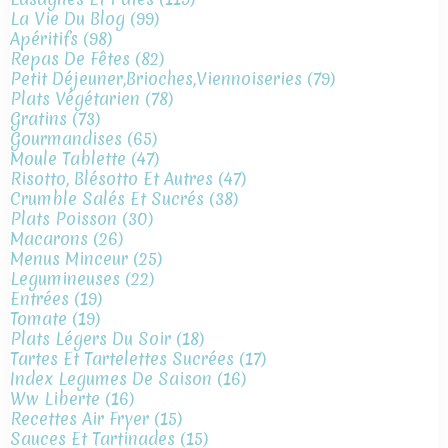
La Vie Du Blog
(99)
Apéritifs
(98)
Repas De Fêtes
(82)
Petit Déjeuner,brioches,viennoiseries
(79)
Plats Végétarien
(78)
Gratins
(73)
Gourmandises
(65)
Moule Tablette
(47)
Risotto, Blésotto Et Autres
(47)
Crumble Salés Et Sucrés
(38)
Plats Poisson
(30)
Macarons
(26)
Menus Minceur
(25)
Legumineuses
(22)
Entrées
(19)
Tomate
(19)
Plats Légers Du Soir
(18)
Tartes Et Tartelettes Sucrées
(17)
Index Legumes De Saison
(16)
Ww Liberte
(16)
Recettes Air Fryer
(15)
Sauces Et Tartinades
(15)