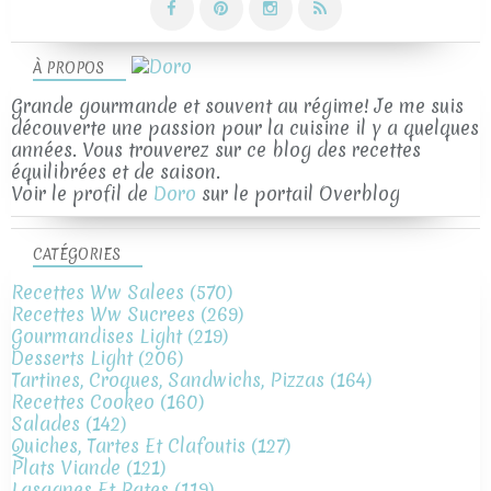
À PROPOS
Grande gourmande et souvent au régime! Je me suis
découverte une passion pour la cuisine il y a quelques
années. Vous trouverez sur ce blog des recettes
équilibrées et de saison.
Voir le profil de
Doro
sur le portail Overblog
CATÉGORIES
Recettes Ww Salees
(570)
Recettes Ww Sucrees
(269)
Gourmandises Light
(219)
Desserts Light
(206)
Tartines, Croques, Sandwichs, Pizzas
(164)
Recettes Cookeo
(160)
Salades
(142)
Quiches, Tartes Et Clafoutis
(127)
Plats Viande
(121)
Lasagnes Et Pates
(119)