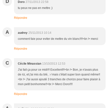
D
Doro
27/11/2013 22:58
tu peux ne pas en mettre ;)
Répondre
A
audrey
25/11/2013 10:14
comment faie pour eviter de mettre du vin blanc!!!!<br /> merci
Répondre
C
Cécile Minassian
13/10/2013 12:53
J'ai fait ça pour ce midi!!! Excellent!!!<br /> Bon, je n'avais plus
de riz, et j'ai mis du blé, :-/ mais c'était super bon quand même!!
<br /> J'ai aussi ajouté 3 tranches de chorizo pour faire plaisir à
mon petit bonhomme!!<br /> Merci Doro!!!!
Répondre