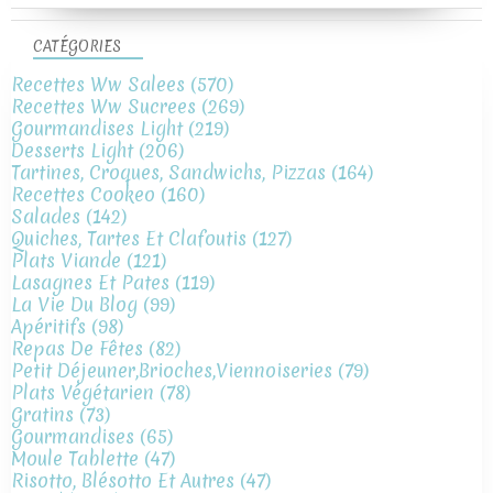
CATÉGORIES
Recettes Ww Salees
(570)
Recettes Ww Sucrees
(269)
Gourmandises Light
(219)
Desserts Light
(206)
Tartines, Croques, Sandwichs, Pizzas
(164)
Recettes Cookeo
(160)
Salades
(142)
Quiches, Tartes Et Clafoutis
(127)
Plats Viande
(121)
Lasagnes Et Pates
(119)
La Vie Du Blog
(99)
Apéritifs
(98)
Repas De Fêtes
(82)
Petit Déjeuner,brioches,viennoiseries
(79)
Plats Végétarien
(78)
Gratins
(73)
Gourmandises
(65)
Moule Tablette
(47)
Risotto, Blésotto Et Autres
(47)