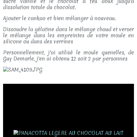
sucre vanillé et le chocolat à feu doux jusqu'à
dissolution totale du chocolat.
Ajouter le cankao et bien mélanger à nouveau.
Dissoudre la gélatine dans le mélange chaud et verser
le mélange dans les empreintes de votre moule en
silicone ou dans des verrines
Personnellement, j'ai utilisé le moule quenelles, de
Guy Demarle, j'en ai obtenu 12 soit 2 par personnes