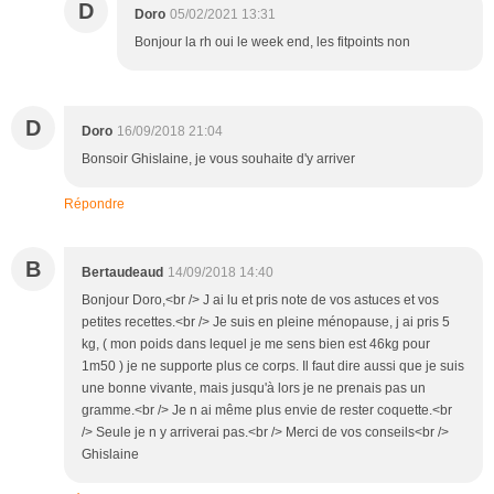
D
Doro
05/02/2021 13:31
Bonjour la rh oui le week end, les fitpoints non
D
Doro
16/09/2018 21:04
Bonsoir Ghislaine, je vous souhaite d'y arriver
Répondre
B
Bertaudeaud
14/09/2018 14:40
Bonjour Doro,<br /> J ai lu et pris note de vos astuces et vos
petites recettes.<br /> Je suis en pleine ménopause, j ai pris 5
kg, ( mon poids dans lequel je me sens bien est 46kg pour
1m50 ) je ne supporte plus ce corps. Il faut dire aussi que je suis
une bonne vivante, mais jusqu'à lors je ne prenais pas un
gramme.<br /> Je n ai même plus envie de rester coquette.<br
/> Seule je n y arriverai pas.<br /> Merci de vos conseils<br />
Ghislaine