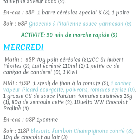
taillefine saveur coco (2).
En-cas : 3SP
1 barre céréales special K (3), 1 poire
Soir : 9SP
Gnocchis à l'italienne sauce parmesan (9)
ACTIVITE: 20 min de marche rapide (2)
MERCREDI
Matin : 8SP
7
0g pain céréales (5),2CC St hubert
Pépites (2), Lait écrémé 110ml (1) 1 petite cc de
cankao de canderel (0), 1 Kiwi
Midi : 11SP
1 steak de thon à la tomate (5),
1 sachet
vapeur Picard courgette, poivrons, tomates cerise (0)
,
1 grosse CS de sauce Panzani tomates cuisinées 15g
(1), 80g de semoule cuite (2), 1Duelto WW Chocolat
Praliné (3)
En-cas : 0SP
1pomme
Soir : 11SP
Blesotto Jambon Champignons comté (8)
,
10g de chocolat au lait (3)