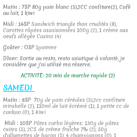
Matin : 7SP
80g pain blanc (5),2CC confiture(2), Café
au lait, 1 kiwi
Midi : 14SP
Sandwich triangle thon crudités (8),
Carottes râpées assaisonnées 100g (2), 1 crème aux
oeufs allégée Casino (4)
Goûter : OSP
1pomme
Dîner:
Sortie au resto, resto asiatique à volonté, je
considère que j'ai utilisé ma réserve.
ACTIVITE: 20 min de marche rapide (2)
SAMEDI
Matin : 8SP 7
0g de pain céréales (5),2cc confiture
mirabelle (2), 110ml de lait écrémé (1), 1 petite cc de
cankao (0), 1 Kiwi
Midi : 10SP
Pâtes carbo légères: 130g de pâtes
cuites (5), 2CS de crème fraîche 7% (2), 50g
d'allumettes de bacon (1), 4 champignons (0), 1