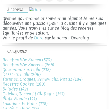
À PROPOS
Grande gourmande et souvent au régime! Je me suis
découverte une passion pour la cuisine il y a quelques
années. Vous trouverez sur ce blog des recettes
équilibrées et de saison.
Voir le profil de
Doro
sur le portail Overblog
CATÉGORIES
Recettes Ww Salees
(570)
Recettes Ww Sucrees
(269)
Gourmandises Light
(219)
Desserts Light
(206)
Tartines, Croques, Sandwichs, Pizzas
(164)
Recettes Cookeo
(160)
Salades
(142)
Quiches, Tartes Et Clafoutis
(127)
Plats Viande
(121)
Lasagnes Et Pates
(119)
La Vie Du Blog
(99)