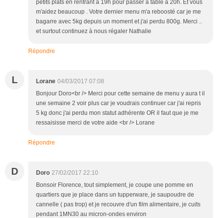
petits plats en rentrant à 19h pour passer à table à 20h. Et vous
m'aidez beaucoup . Votre dernier menu m'a reboosté car je me
bagarre avec 5kg depuis un moment et j'ai perdu 800g. Merci ..
et surtout continuez à nous régaler Nathalie
Répondre
L
Lorane
04/03/2017 07:08
Bonjour Doro<br /> Merci pour cette semaine de menu y aura t il
une semaine 2 voir plus car je voudrais continuer car j'ai repris
5 kg donc j'ai perdu mon statut adhérente OR il faut que je me
ressaisisse merci de votre aide <br /> Lorane
Répondre
D
Doro
27/02/2017 22:10
Bonsoir Florence, tout simplement, je coupe une pomme en
quartiers que je place dans un tupperware, je saupoudre de
cannelle ( pas trop) et je recouvre d'un film alimentaire, je cuits
pendant 1MN30 au micron-ondes environ