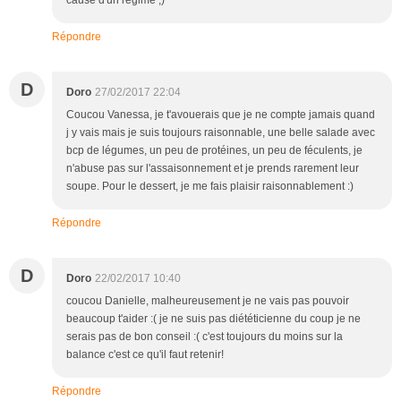
cause d'un régime ;)
Répondre
D
Doro
27/02/2017 22:04
Coucou Vanessa, je t'avouerais que je ne compte jamais quand
j y vais mais je suis toujours raisonnable, une belle salade avec
bcp de légumes, un peu de protéines, un peu de féculents, je
n'abuse pas sur l'assaisonnement et je prends rarement leur
soupe. Pour le dessert, je me fais plaisir raisonnablement :)
Répondre
D
Doro
22/02/2017 10:40
coucou Danielle, malheureusement je ne vais pas pouvoir
beaucoup t'aider :( je ne suis pas diététicienne du coup je ne
serais pas de bon conseil :( c'est toujours du moins sur la
balance c'est ce qu'il faut retenir!
Répondre