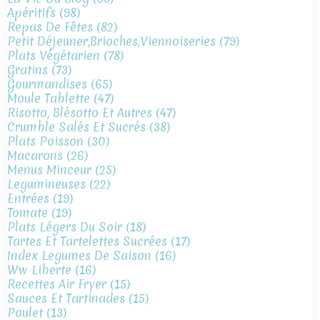
Apéritifs
(98)
Repas De Fêtes
(82)
Petit Déjeuner,brioches,viennoiseries
(79)
Plats Végétarien
(78)
Gratins
(73)
Gourmandises
(65)
Moule Tablette
(47)
Risotto, Blésotto Et Autres
(47)
Crumble Salés Et Sucrés
(38)
Plats Poisson
(30)
Macarons
(26)
Menus Minceur
(25)
Legumineuses
(22)
Entrées
(19)
Tomate
(19)
Plats Légers Du Soir
(18)
Tartes Et Tartelettes Sucrées
(17)
Index Legumes De Saison
(16)
Ww Liberte
(16)
Recettes Air Fryer
(15)
Sauces Et Tartinades
(15)
Poulet
(13)