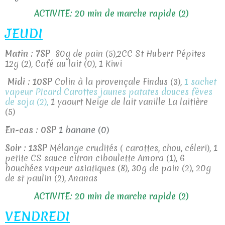
ACTIVITE: 20 min de marche rapide (2)
JEUDI
Matin : 7SP
80g de pain (5),2CC St Hubert Pépites
12g (2), Café au lait (0), 1 Kiwi
Midi : 10SP
Colin à la provençale Findus (3),
1 sachet
vapeur PIcard Carottes jaunes patates douces fèves
de soja (2),
1 yaourt Neige de lait vanille La laitière
(5)
En-cas : 0SP
1 banane (0)
Soir : 13SP
Mélange crudités ( carottes, chou, céleri), 1
petite CS sauce citron ciboulette Amora (1), 6
bouchées vapeur asiatiques (8), 30g de pain (2), 20g
de st paulin (2), Ananas
ACTIVITE: 20 min de marche rapide (2)
VENDREDI