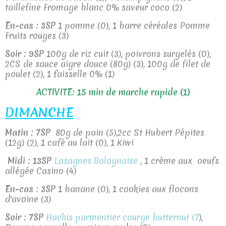
taillefine Fromage blanc 0% saveur coco (2)
En-cas : 3SP
1 pomme (0), 1 barre céréales Pomme
Fruits rouges (3)
Soir : 9SP
100g de riz cuit (3), poivrons surgelés (0),
2CS de sauce aigre douce (80g) (3), 100g de filet de
poulet (2), 1 faisselle 0% (1)
ACTIVITE: 15 min de marche rapide (1)
DIMANCHE
Matin : 7SP
80g de pain (5),2cc St Hubert Pépites
(12g) (2), 1 café au lait (0), 1 Kiwi
Midi : 13SP
Lasagnes Bolognaise
, 1 crème aux oeufs
allégée Casino (4)
En-cas : 3SP
1 banane (0), 1 cookies aux flocons
d'avoine (3)
Soir : 7SP
Hachis parmentier courge butternut (7
),