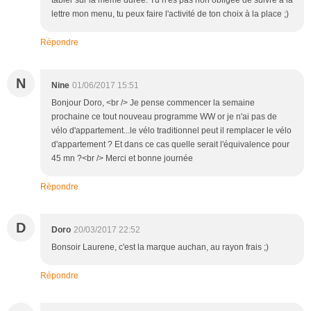
tabler sur la même durée. Tu n'es pas non obligée de suivre à la
lettre mon menu, tu peux faire l'activité de ton choix à la place ;)
Répondre
N
Nine
01/06/2017 15:51
Bonjour Doro, <br /> Je pense commencer la semaine
prochaine ce tout nouveau programme WW or je n'ai pas de
vélo d'appartement...le vélo traditionnel peut il remplacer le vélo
d'appartement ? Et dans ce cas quelle serait l'équivalence pour
45 mn ?<br /> Merci et bonne journée
Répondre
D
Doro
20/03/2017 22:52
Bonsoir Laurene, c'est la marque auchan, au rayon frais ;)
Répondre