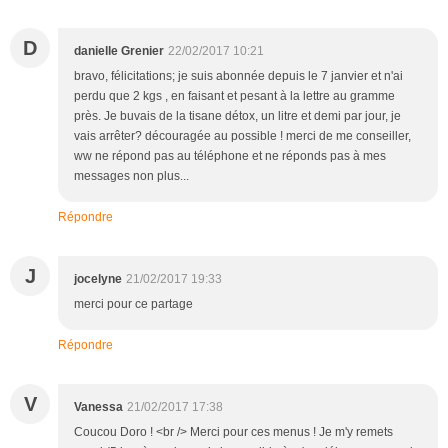
D
danielle Grenier
22/02/2017 10:21
bravo, félicitations; je suis abonnée depuis le 7 janvier et n'ai
perdu que 2 kgs , en faisant et pesant à la lettre au gramme
près. Je buvais de la tisane détox, un litre et demi par jour, je
vais arrêter? découragée au possible ! merci de me conseiller,
ww ne répond pas au téléphone et ne réponds pas à mes
messages non plus...
Répondre
J
jocelyne
21/02/2017 19:33
merci pour ce partage
Répondre
V
Vanessa
21/02/2017 17:38
Coucou Doro ! <br /> Merci pour ces menus ! Je m'y remets