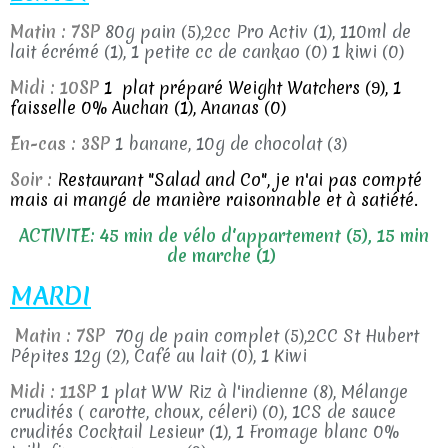
Matin : 7SP
80g pain (5),2cc Pro Activ (1), 110ml de
lait écrémé (1), 1 petite cc de cankao (0) 1 kiwi (0)
Midi : 10SP
1 plat préparé Weight Watchers (9), 1
faisselle 0% Auchan (1), Ananas (0)
En-cas : 3SP
1 banane, 10g de chocolat (3)
Soir :
Restaurant "Salad and Co", je n'ai pas compté
mais ai mangé de manière raisonnable et à satiété.
ACTIVITE: 45 min de vélo d'appartement (5), 15 min
de marche (1)
MARDI
Matin : 7SP
70g de pain complet (5),2CC St Hubert
Pépites 12g (2), Café au lait (0), 1 Kiwi
Midi : 11SP
1 plat WW Riz à l'indienne (8), Mélange
crudités ( carotte, choux, céleri) (0), 1CS de sauce
crudités Cocktail Lesieur (1), 1 Fromage blanc 0%