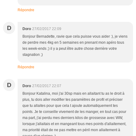
Répondre
D
Doro
27/02/2017 22:09
Bonjour Bernadette, ravie que cela puisse vous aider :), je viens
de perdre mes 4kg en 5 semaines en prenant mon apéro tous
les week-ends ;) il y a peut être autre chose derrière votre
stagnation ;)
Répondre
D
Doro
27/02/2017 22:07
Bonjour Katalina, moi j'ai 30sp mais en allaitant tu as le droit à
plus, tu dois aller modifier tes paramètres de profil et préciser
que tu allaites pour que cela t ajoute automatiquement tes
points. Je te conseille vivement de les manger, en tout cas pour
ma part, j'ai perdu mes derniers kilos de grossesse avec WW,
lorsque j'allaitais et en mangeant tous mes points d'allaitement,
ma priorité était de ne pas mettre en péril mon allaitement à