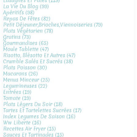
Lasagnes Et Pates
(119)
La Vie Du Blog
(99)
Apéritifs
(98)
Repas De Fêtes
(82)
Petit Déjeuner,brioches,viennoiseries
(79)
Plats Végétarien
(78)
Gratins
(73)
Gourmandises
(65)
Moule Tablette
(47)
Risotto, Blésotto Et Autres
(47)
Crumble Salés Et Sucrés
(38)
Plats Poisson
(30)
Macarons
(26)
Menus Minceur
(25)
Legumineuses
(22)
Entrées
(19)
Tomate
(19)
Plats Légers Du Soir
(18)
Tartes Et Tartelettes Sucrées
(17)
Index Legumes De Saison
(16)
Ww Liberte
(16)
Recettes Air Fryer
(15)
Sauces Et Tartinades
(15)