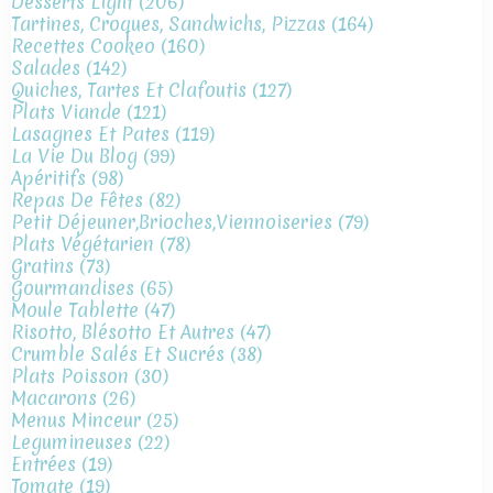
Desserts Light
(206)
Tartines, Croques, Sandwichs, Pizzas
(164)
Recettes Cookeo
(160)
Salades
(142)
Quiches, Tartes Et Clafoutis
(127)
Plats Viande
(121)
Lasagnes Et Pates
(119)
La Vie Du Blog
(99)
Apéritifs
(98)
Repas De Fêtes
(82)
Petit Déjeuner,brioches,viennoiseries
(79)
Plats Végétarien
(78)
Gratins
(73)
Gourmandises
(65)
Moule Tablette
(47)
Risotto, Blésotto Et Autres
(47)
Crumble Salés Et Sucrés
(38)
Plats Poisson
(30)
Macarons
(26)
Menus Minceur
(25)
Legumineuses
(22)
Entrées
(19)
Tomate
(19)