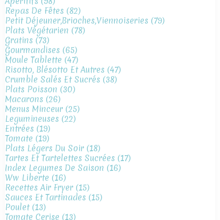
Apéritifs
(98)
Repas De Fêtes
(82)
Petit Déjeuner,brioches,viennoiseries
(79)
Plats Végétarien
(78)
Gratins
(73)
Gourmandises
(65)
Moule Tablette
(47)
Risotto, Blésotto Et Autres
(47)
Crumble Salés Et Sucrés
(38)
Plats Poisson
(30)
Macarons
(26)
Menus Minceur
(25)
Legumineuses
(22)
Entrées
(19)
Tomate
(19)
Plats Légers Du Soir
(18)
Tartes Et Tartelettes Sucrées
(17)
Index Legumes De Saison
(16)
Ww Liberte
(16)
Recettes Air Fryer
(15)
Sauces Et Tartinades
(15)
Poulet
(13)
Tomate Cerise
(13)