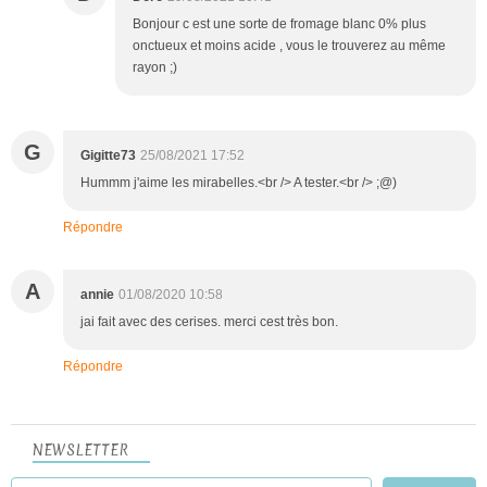
Bonjour c est une sorte de fromage blanc 0% plus
onctueux et moins acide , vous le trouverez au même
rayon ;)
G
Gigitte73
25/08/2021 17:52
Hummm j'aime les mirabelles.<br /> A tester.<br /> ;@)
Répondre
A
annie
01/08/2020 10:58
jai fait avec des cerises. merci cest très bon.
Répondre
NEWSLETTER