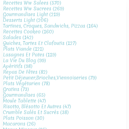
Recettes Ww Salees
(570)
Recettes Ww Sucrees
(269)
Gourmandises Light
(219)
Desserts Light
(206)
Tartines, Croques, Sandwichs, Pizzas
(164)
Recettes Cookeo
(160)
Salades
(142)
Quiches, Tartes Et Clafoutis
(127)
Plats Viande
(121)
Lasagnes Et Pates
(119)
La Vie Du Blog
(99)
Apéritifs
(98)
Repas De Fêtes
(82)
Petit Déjeuner,brioches,viennoiseries
(79)
Plats Végétarien
(78)
Gratins
(73)
Gourmandises
(65)
Moule Tablette
(47)
Risotto, Blésotto Et Autres
(47)
Crumble Salés Et Sucrés
(38)
Plats Poisson
(30)
Macarons
(26)