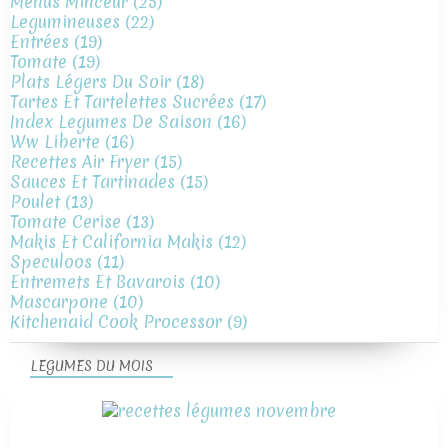
Menus Minceur
(25)
Legumineuses
(22)
Entrées
(19)
Tomate
(19)
Plats Légers Du Soir
(18)
Tartes Et Tartelettes Sucrées
(17)
Index Legumes De Saison
(16)
Ww Liberte
(16)
Recettes Air Fryer
(15)
Sauces Et Tartinades
(15)
Poulet
(13)
Tomate Cerise
(13)
Makis Et California Makis
(12)
Speculoos
(11)
Entremets Et Bavarois
(10)
Mascarpone
(10)
Kitchenaid Cook Processor
(9)
LEGUMES DU MOIS