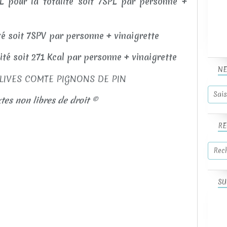
 pour la totalité soit 7SPL par personne +
ité soit 7SPV par personne + vinaigrette
lité soit 271 Kcal par personne + vinaigrette
NE
tes non libres de droit ©
RE
SU