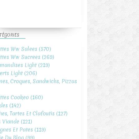
TÉGORIES
ttes Ww Salees
(570)
ttes Ww Sucrees
(269)
mandises Light
(219)
erts Light
(206)
ines, Croques, Sandwichs, Pizzas
ttes Cookeo
(160)
des
(142)
hes, Tartes Et Clafoutis
(127)
s Viande
(121)
gnes Et Pates
(119)
ie Du Blog
(99)