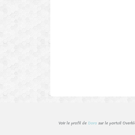
Voir le profil de
Doro
sur le portail Overb