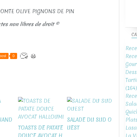
tes non libres de droit ©
CA
Rece
Rece
post
0
Gour
Dess
Tart
(164)
Rece
Sala
Quic
VIAND
SALADE DU SUD O
Plat
TOASTS DE PATATE
UEST
Lasa
DOUCE AVOCAT H
La V