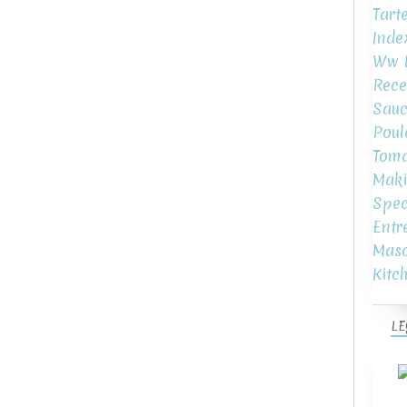
Tart
Inde
Ww L
Rece
Sauc
Poul
Toma
Maki
Spec
Entr
Mas
Kitc
LE