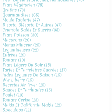
Plats Végétarien
(78)
Gratins
(73)
Gourmandises
(65)
Moule Tablette
(47)
Risotto, Blésotto Et Autres
(47)
Crumble Salés Et Sucrés
(38)
Plats Poisson
(30)
Macarons
(26)
Menus Minceur
(25)
Legumineuses
(22)
Entrées
(19)
Tomate
(19)
Plats Légers Du Soir
(18)
Tartes Et Tartelettes Sucrées
(17)
Index Legumes De Saison
(16)
Ww Liberte
(16)
Recettes Air Fryer
(15)
Sauces Et Tartinades
(15)
Poulet
(13)
Tomate Cerise
(13)
Makis Et California Makis
(12)
Speculoos
(11)