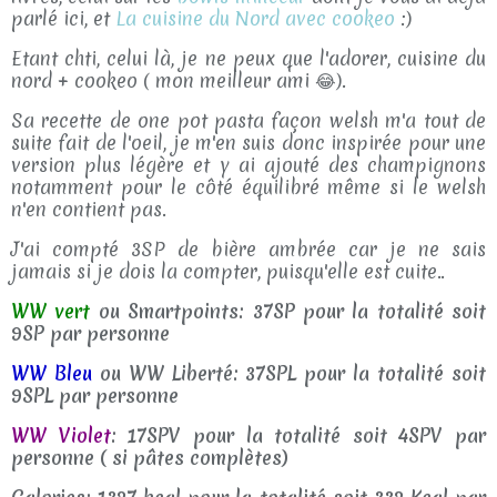
parlé ici, et
La cuisine du Nord avec cookeo
:)
Etant chti, celui là, je ne peux que l'adorer, cuisine du
nord + cookeo ( mon meilleur ami 😂).
Sa recette de one pot pasta façon welsh m'a tout de
suite fait de l'oeil, je m'en suis donc inspirée pour une
version plus légère et y ai ajouté des champignons
notamment pour le côté équilibré même si le welsh
n'en contient pas.
J'ai compté 3SP de bière ambrée car je ne sais
jamais si je dois la compter, puisqu'elle est cuite..
WW vert
ou Smartpoints: 37SP pour la totalité soit
9SP par personne
WW Bleu
ou WW Liberté: 37SPL pour la totalité soit
9SPL par personne
WW Violet
: 17SPV pour la totalité soit 4SPV par
personne ( si pâtes complètes)