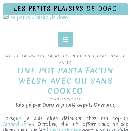
LES PETITS PLAISIRS DE DORO
,
,
RECETTES WW SALEES
RECETTES COOKEO
LASAGNES ET
PATES
ONE POT PASTA FACON
WELSH AVEC OU SANS
COOKEO
16 NOVEMBRE 2020
Rédigé par Doro et publié depuis Overblog
Lorsque je suis allée déjeuner chez ma copine
Amandine
en Octobre, elle m'a offert deux de ses
livres, celui sur les
bowls minceur
dont je vous ai déjà