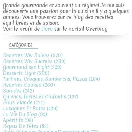
Grande gourmande et souvent au régime! Je me suis
découverte une passion pour la cuisine il y a quelques
années. Vous trouverez sur ce blog des recettes
équilibrées et de saison.
Voir le profil de
Doro
sur le portail Overblog
CATÉGORIES
Recettes Ww Salees
(570)
Recettes Ww Sucrees
(269)
Gourmandises Light
(219)
Desserts Light
(206)
Tartines, Croques, Sandwichs, Pizzas
(164)
Recettes Cookeo
(160)
Salades
(142)
Quiches, Tartes Et Clafoutis
(127)
Plats Viande
(121)
Lasagnes Et Pates
(119)
La Vie Du Blog
(99)
Apéritifs
(98)
Repas De Fêtes
(82)
Petit Déjeuner,brioches,viennoiseries
(79)