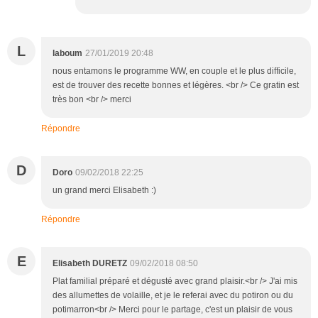
L
laboum
27/01/2019 20:48
nous entamons le programme WW, en couple et le plus difficile,
est de trouver des recette bonnes et légères. <br /> Ce gratin est
très bon <br /> merci
Répondre
D
Doro
09/02/2018 22:25
un grand merci Elisabeth :)
Répondre
E
Elisabeth DURETZ
09/02/2018 08:50
Plat familial préparé et dégusté avec grand plaisir.<br /> J'ai mis
des allumettes de volaille, et je le referai avec du potiron ou du
potimarron<br /> Merci pour le partage, c'est un plaisir de vous