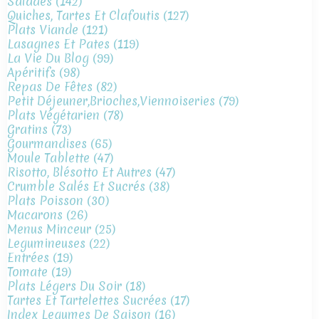
Salades
(142)
Quiches, Tartes Et Clafoutis
(127)
Plats Viande
(121)
Lasagnes Et Pates
(119)
La Vie Du Blog
(99)
Apéritifs
(98)
Repas De Fêtes
(82)
Petit Déjeuner,brioches,viennoiseries
(79)
Plats Végétarien
(78)
Gratins
(73)
Gourmandises
(65)
Moule Tablette
(47)
Risotto, Blésotto Et Autres
(47)
Crumble Salés Et Sucrés
(38)
Plats Poisson
(30)
Macarons
(26)
Menus Minceur
(25)
Legumineuses
(22)
Entrées
(19)
Tomate
(19)
Plats Légers Du Soir
(18)
Tartes Et Tartelettes Sucrées
(17)
Index Legumes De Saison
(16)