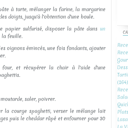
âte à tarte, mélanger la farine, la margarine
des doigts, jusqu'à l'obtention d'une boule.
de papier sulfurisé, disposer la pâte dans
un
CA
 la feuille.
Rece
r les oignons émincés, une fois fondants, ajouter
Rece
er.
Gour
Dess
 four, et récupérer la chair à l'aide d'une
Tart
paghettis.
(164)
Rece
Sala
a moutarde, saler, poivrer.
Quic
r la courge spaghetti, verser le mélange lait
Plat
urges puis le cheddar râpé et enfourner pour 30
Lasa
La V