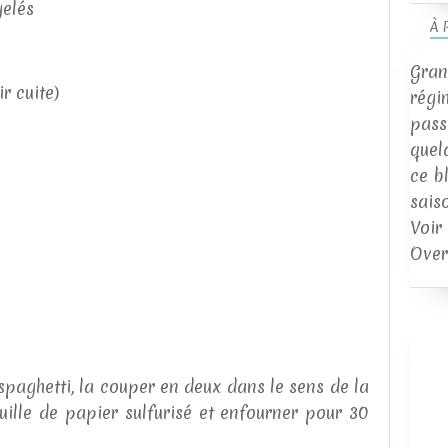
gelés
À 
Gran
ir cuite)
régi
passi
quel
ce b
sais
Voir
Over
paghetti, la couper en deux dans le sens de la
uille de papier sulfurisé et enfourner pour 30