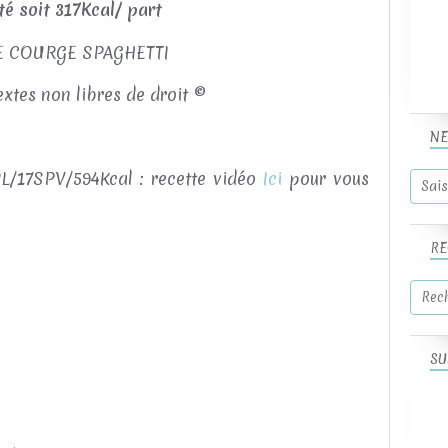
ité soit 317Kcal/ part
extes non libres de droit ©
NE
L/17SPV/594Kcal : recette vidéo
Ici
pour vous
RE
o
SU