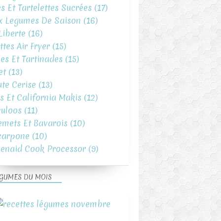
es Et Tartelettes Sucrées
(17)
x Legumes De Saison
(16)
iberte
(16)
ttes Air Fryer
(15)
es Et Tartinades
(15)
et
(13)
te Cerise
(13)
s Et California Makis
(12)
uloos
(11)
emets Et Bavarois
(10)
carpone
(10)
henaid Cook Processor
(9)
GUMES DU MOIS