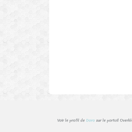
Voir le profil de
Doro
sur le portail Overb