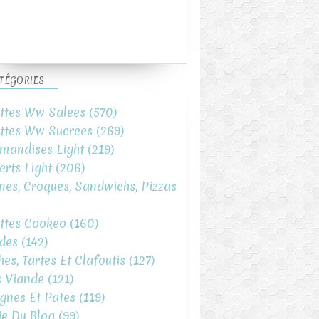
TÉGORIES
ttes Ww Salees
(570)
ttes Ww Sucrees
(269)
mandises Light
(219)
erts Light
(206)
ines, Croques, Sandwichs, Pizzas
ttes Cookeo
(160)
des
(142)
hes, Tartes Et Clafoutis
(127)
s Viande
(121)
gnes Et Pates
(119)
ie Du Blog
(99)