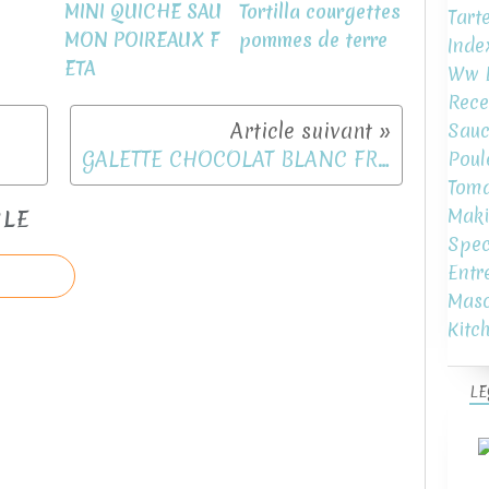
MINI QUICHE SAU
Tortilla courgettes
Tart
MON POIREAUX F
pommes de terre
Inde
ETA
Ww L
Rece
Sauc
GALETTE CHOCOLAT BLANC FRAMBOISES
Poul
Toma
Maki
CLE
Spec
Entr
Mas
Kitc
LE