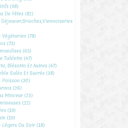
tifs
(98)
s De Fêtes
(82)
t Déjeuner,brioches,viennoiseries
s Végétarien
(78)
ins
(73)
mandises
(65)
e Tablette
(47)
to, Blésotto Et Autres
(47)
ble Salés Et Sucrés
(38)
s Poisson
(30)
arons
(26)
s Minceur
(25)
mineuses
(22)
ées
(19)
te
(19)
s Légers Du Soir
(18)