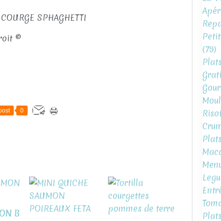
Apéri
Repa
Peti
roit ©
(79)
Plat
Grat
Gour
Moul
post
0
Risot
Crum
Plat
Mac
Menu
Legu
Entr
Toma
ON B
Plat