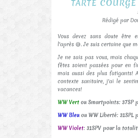
TARTE COURGE
Rédigé par Dor
Vous devez sans doute être e
l'après 😅. Je suis certaine que 
Je ne sais pas vous, mais chaqu
fêtes soient passées pour en f
mais aussi des plus fatigants! 
contexte sanitaire, j'ai le sent
vacances!
WW Vert
ou Smartpoints: 37SP po
WW Bleu
ou WW Liberté: 31SPL po
WW Violet
: 31SPV pour la totali