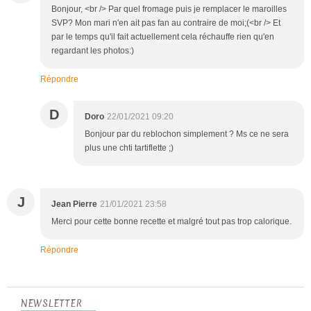
Bonjour, <br /> Par quel fromage puis je remplacer le maroilles
SVP? Mon mari n'en ait pas fan au contraire de moi;(<br /> Et
par le temps qu'il fait actuellement cela réchauffe rien qu'en
regardant les photos:)
Répondre
D
Doro
22/01/2021 09:20
Bonjour par du reblochon simplement ? Ms ce ne sera
plus une chti tartiflette ;)
J
Jean Pierre
21/01/2021 23:58
Merci pour cette bonne recette et malgré tout pas trop calorique.
Répondre
NEWSLETTER