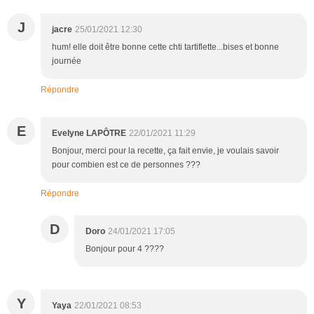
J
jacre
25/01/2021 12:30
hum! elle doit être bonne cette chti tartiflette...bises et bonne
journée
Répondre
E
Evelyne LAPÔTRE
22/01/2021 11:29
Bonjour, merci pour la recette, ça fait envie, je voulais savoir
pour combien est ce de personnes ???
Répondre
D
Doro
24/01/2021 17:05
Bonjour pour 4 ????
Y
Yaya
22/01/2021 08:53