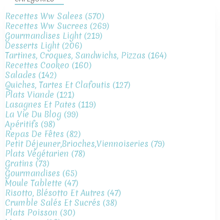
Recettes Ww Salees
(570)
Recettes Ww Sucrees
(269)
Gourmandises Light
(219)
Desserts Light
(206)
Tartines, Croques, Sandwichs, Pizzas
(164)
Recettes Cookeo
(160)
Salades
(142)
Quiches, Tartes Et Clafoutis
(127)
Plats Viande
(121)
Lasagnes Et Pates
(119)
La Vie Du Blog
(99)
Apéritifs
(98)
Repas De Fêtes
(82)
Petit Déjeuner,brioches,viennoiseries
(79)
Plats Végétarien
(78)
Gratins
(73)
Gourmandises
(65)
Moule Tablette
(47)
Risotto, Blésotto Et Autres
(47)
Crumble Salés Et Sucrés
(38)
Plats Poisson
(30)