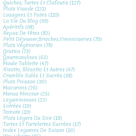
Quiches, Tartes Et Clafoutis
(127)
Plats Viande
(121)
Lasagnes Et Pates
(119)
La Vie Du Blog
(99)
Apéritifs
(98)
Repas De Fêtes
(82)
Petit Déjeuner,brioches,viennoiseries
(79)
Plats Végétarien
(78)
Gratins
(73)
Gourmandises
(65)
Moule Tablette
(47)
Risotto, Blésotto Et Autres
(47)
Crumble Salés Et Sucrés
(38)
Plats Poisson
(30)
Macarons
(26)
Menus Minceur
(25)
Legumineuses
(22)
Entrées
(19)
Tomate
(19)
Plats Légers Du Soir
(18)
Tartes Et Tartelettes Sucrées
(17)
Index Legumes De Saison
(16)