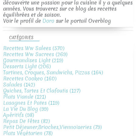
découverte une passion pour la cuisine il y a quelques
années. Vous trouverez sur ce blog des recettes
équilibrées et de saison.
Voir le profil de
Doro
sur le portail Overblog
CATÉGORIES
Recettes Ww Salees
(570)
Recettes Ww Sucrees
(269)
Gourmandises Light
(219)
Desserts Light
(206)
Tartines, Croques, Sandwichs, Pizzas
(164)
Recettes Cookeo
(160)
Salades
(142)
Quiches, Tartes Et Clafoutis
(127)
Plats Viande
(121)
Lasagnes Et Pates
(119)
La Vie Du Blog
(99)
Apéritifs
(98)
Repas De Fêtes
(82)
Petit Déjeuner,brioches,viennoiseries
(79)
Plats Végétarien
(78)