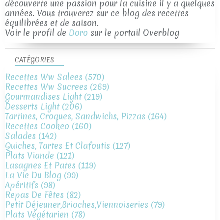
découverte une passion pour la cuisine il y a quelques
années. Vous trouverez sur ce blog des recettes
équilibrées et de saison.
Voir le profil de
Doro
sur le portail Overblog
CATÉGORIES
Recettes Ww Salees
(570)
Recettes Ww Sucrees
(269)
Gourmandises Light
(219)
Desserts Light
(206)
Tartines, Croques, Sandwichs, Pizzas
(164)
Recettes Cookeo
(160)
Salades
(142)
Quiches, Tartes Et Clafoutis
(127)
Plats Viande
(121)
Lasagnes Et Pates
(119)
La Vie Du Blog
(99)
Apéritifs
(98)
Repas De Fêtes
(82)
Petit Déjeuner,brioches,viennoiseries
(79)
Plats Végétarien
(78)