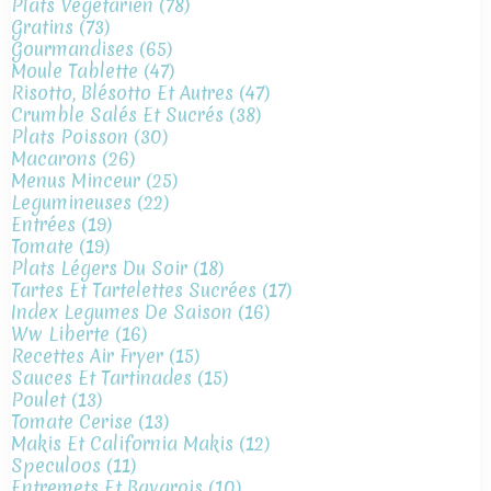
Plats Végétarien
(78)
Gratins
(73)
Gourmandises
(65)
Moule Tablette
(47)
Risotto, Blésotto Et Autres
(47)
Crumble Salés Et Sucrés
(38)
Plats Poisson
(30)
Macarons
(26)
Menus Minceur
(25)
Legumineuses
(22)
Entrées
(19)
Tomate
(19)
Plats Légers Du Soir
(18)
Tartes Et Tartelettes Sucrées
(17)
Index Legumes De Saison
(16)
Ww Liberte
(16)
Recettes Air Fryer
(15)
Sauces Et Tartinades
(15)
Poulet
(13)
Tomate Cerise
(13)
Makis Et California Makis
(12)
Speculoos
(11)
Entremets Et Bavarois
(10)