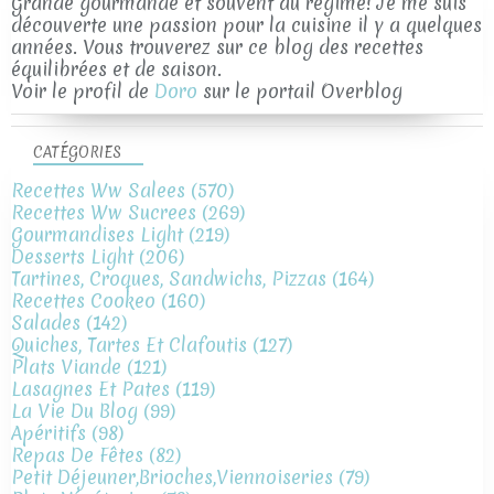
Grande gourmande et souvent au régime! Je me suis
découverte une passion pour la cuisine il y a quelques
années. Vous trouverez sur ce blog des recettes
équilibrées et de saison.
Voir le profil de
Doro
sur le portail Overblog
CATÉGORIES
Recettes Ww Salees
(570)
Recettes Ww Sucrees
(269)
Gourmandises Light
(219)
Desserts Light
(206)
Tartines, Croques, Sandwichs, Pizzas
(164)
Recettes Cookeo
(160)
Salades
(142)
Quiches, Tartes Et Clafoutis
(127)
Plats Viande
(121)
Lasagnes Et Pates
(119)
La Vie Du Blog
(99)
Apéritifs
(98)
Repas De Fêtes
(82)
Petit Déjeuner,brioches,viennoiseries
(79)