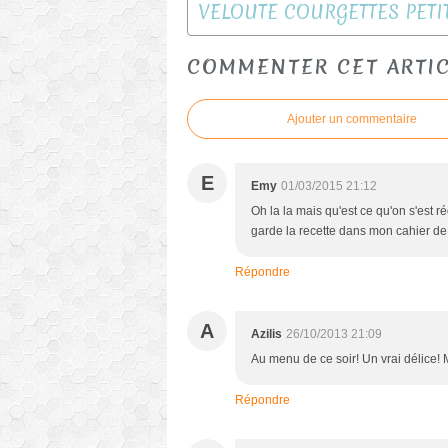
COMMENTER CET ARTI
Ajouter un commentaire
E
Emy
01/03/2015 21:12
Oh la la mais qu'est ce qu'on s'est ré
garde la recette dans mon cahier de 
Répondre
A
Azilis
26/10/2013 21:09
Au menu de ce soir! Un vrai délice! M
Répondre