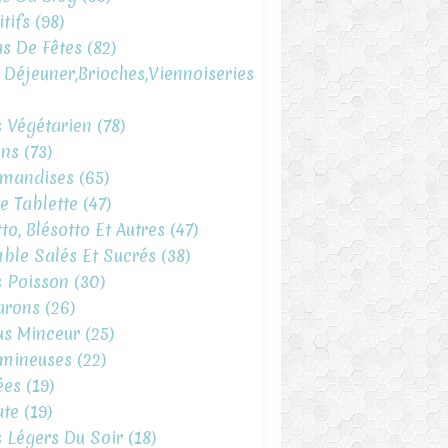
tifs
(98)
s De Fêtes
(82)
t Déjeuner,brioches,viennoiseries
s Végétarien
(78)
ins
(73)
mandises
(65)
e Tablette
(47)
to, Blésotto Et Autres
(47)
ble Salés Et Sucrés
(38)
s Poisson
(30)
arons
(26)
s Minceur
(25)
mineuses
(22)
ées
(19)
te
(19)
s Légers Du Soir
(18)