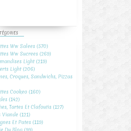
TÉGORIES
ttes Ww Salees
(570)
ttes Ww Sucrees
(269)
mandises Light
(219)
erts Light
(206)
ines, Croques, Sandwichs, Pizzas
ttes Cookeo
(160)
des
(142)
hes, Tartes Et Clafoutis
(127)
s Viande
(121)
gnes Et Pates
(119)
ie Du Blog
(99)