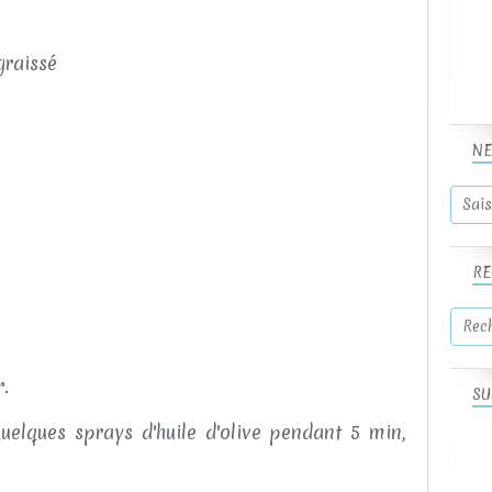
graissé
NE
RE
r.
SU
uelques sprays d'huile d'olive pendant 5 min,