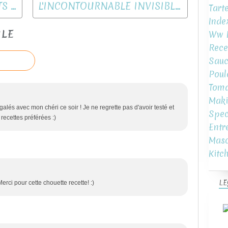
VELOUTE COURGETTES PETITS POIS
L'INCONTOURNABLE INVISIBLE AUX POMMES
Tart
Inde
CLE
Ww L
Rece
Sauc
Poul
Toma
Maki
galés avec mon chéri ce soir ! Je ne regrette pas d'avoir testé et
Spec
recettes préférées :)
Entr
Mas
Kitc
LE
erci pour cette chouette recette! :)