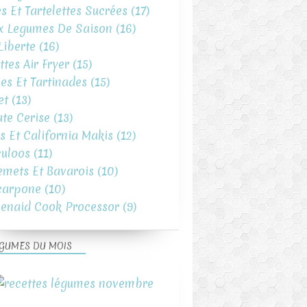
es Et Tartelettes Sucrées
(17)
x Legumes De Saison
(16)
iberte
(16)
ttes Air Fryer
(15)
es Et Tartinades
(15)
et
(13)
te Cerise
(13)
s Et California Makis
(12)
uloos
(11)
emets Et Bavarois
(10)
carpone
(10)
henaid Cook Processor
(9)
GUMES DU MOIS