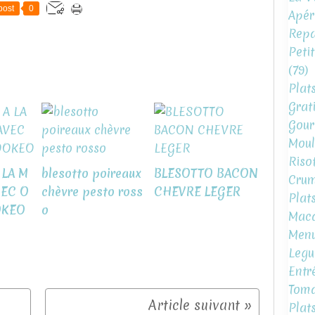
post
0
Apéri
Repa
Peti
(79)
Plat
Grat
Gour
Moul
Risot
 LA M
blesotto poireaux
BLESOTTO BACON
Crum
VEC O
chèvre pesto ross
CHEVRE LEGER
Plat
OKEO
o
Mac
Menu
Legu
Entr
Toma
Plat