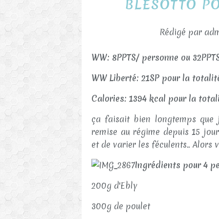
BLESOTTO P
Rédigé par adm
WW: 8PPTS/ personne ou 32PPTS 
WW Liberté: 21SP pour la totali
Calories: 1394 kcal pour la tota
ça faisait bien longtemps que j
remise au régime depuis 15 jours
et de varier les féculents.. Alors 
Ingrédients pour 4 p
200g d'Ebly
300g de poulet