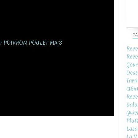
CA
Rece
Rece
Gour
Dess
Tart
(164)
Rece
Sala
Quic
Plat
Lasa
La V