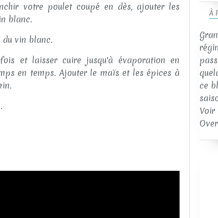
chir votre poulet coupé en dès, ajouter les
À 
in blanc.
Gran
 du vin blanc.
régi
fois et laisser cuire jusqu'à évaporation en
passi
ps en temps. Ajouter le maïs et les épices à
quel
min.
ce b
sais
.
Voir
Over