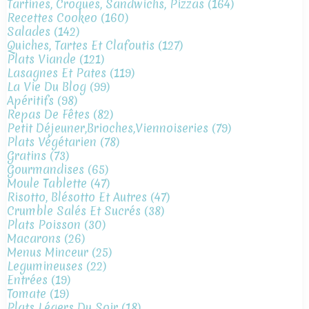
Tartines, Croques, Sandwichs, Pizzas
(164)
Recettes Cookeo
(160)
Salades
(142)
Quiches, Tartes Et Clafoutis
(127)
Plats Viande
(121)
Lasagnes Et Pates
(119)
La Vie Du Blog
(99)
Apéritifs
(98)
Repas De Fêtes
(82)
Petit Déjeuner,brioches,viennoiseries
(79)
Plats Végétarien
(78)
Gratins
(73)
Gourmandises
(65)
Moule Tablette
(47)
Risotto, Blésotto Et Autres
(47)
Crumble Salés Et Sucrés
(38)
Plats Poisson
(30)
Macarons
(26)
Menus Minceur
(25)
Legumineuses
(22)
Entrées
(19)
Tomate
(19)
Plats Légers Du Soir
(18)