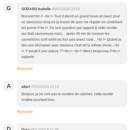
G
GODARD Isabelle
08/01/2020 20:55
Bonsoir!<br /> <br /> Tout d'abord un grand bravo et merci pour
ce savoureux blog où je trouve de quoi me régaler en contrôlant
les points !!<br /> J'ai une question par rapport à cette recette
qui était savoureuse mais.... après 40 mn de cuisson les
cannellonis sont sortis du four pas assez cuits....<br /> Quand je
fais une béchamel avec maïzena c'est svt la même chose...<br
/> Y aurait-il une astuce ??<br /> <br /> Merci beaucoup !!<br />
Isabelle
Répondre
A
allart
07/12/2019 12:53
Bonjour, je ne vois pas le nombre de calories, cette recette
m'attire pourtant bien.
Répondre
D
Doro
06/12/2019 21:39