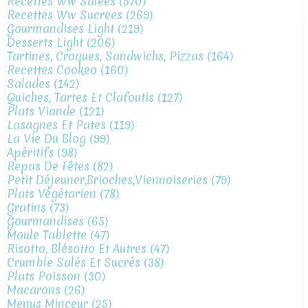
Recettes Ww Salees
(570)
Recettes Ww Sucrees
(269)
Gourmandises Light
(219)
Desserts Light
(206)
Tartines, Croques, Sandwichs, Pizzas
(164)
Recettes Cookeo
(160)
Salades
(142)
Quiches, Tartes Et Clafoutis
(127)
Plats Viande
(121)
Lasagnes Et Pates
(119)
La Vie Du Blog
(99)
Apéritifs
(98)
Repas De Fêtes
(82)
Petit Déjeuner,brioches,viennoiseries
(79)
Plats Végétarien
(78)
Gratins
(73)
Gourmandises
(65)
Moule Tablette
(47)
Risotto, Blésotto Et Autres
(47)
Crumble Salés Et Sucrés
(38)
Plats Poisson
(30)
Macarons
(26)
Menus Minceur
(25)