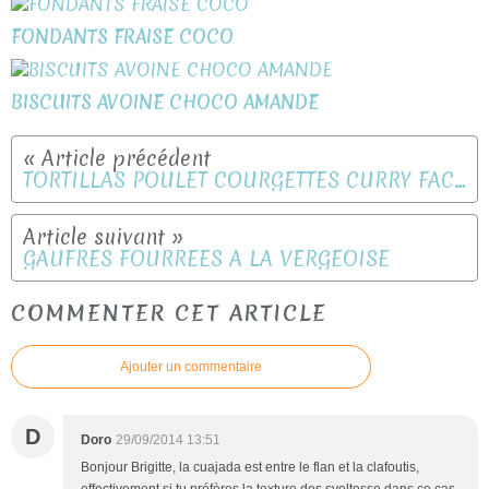
FONDANTS FRAISE COCO
BISCUITS AVOINE CHOCO AMANDE
TORTILLAS POULET COURGETTES CURRY FACON PIZZA
GAUFRES FOURREES A LA VERGEOISE
COMMENTER CET ARTICLE
Ajouter un commentaire
D
Doro
29/09/2014 13:51
Bonjour Brigitte, la cuajada est entre le flan et la clafoutis,
effectivement si tu préfères la texture des sveltesse dans ce cas,