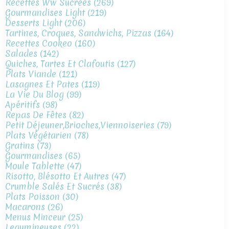
Recettes Ww Sucrees
(269)
Gourmandises Light
(219)
Desserts Light
(206)
Tartines, Croques, Sandwichs, Pizzas
(164)
Recettes Cookeo
(160)
Salades
(142)
Quiches, Tartes Et Clafoutis
(127)
Plats Viande
(121)
Lasagnes Et Pates
(119)
La Vie Du Blog
(99)
Apéritifs
(98)
Repas De Fêtes
(82)
Petit Déjeuner,brioches,viennoiseries
(79)
Plats Végétarien
(78)
Gratins
(73)
Gourmandises
(65)
Moule Tablette
(47)
Risotto, Blésotto Et Autres
(47)
Crumble Salés Et Sucrés
(38)
Plats Poisson
(30)
Macarons
(26)
Menus Minceur
(25)
Legumineuses
(22)