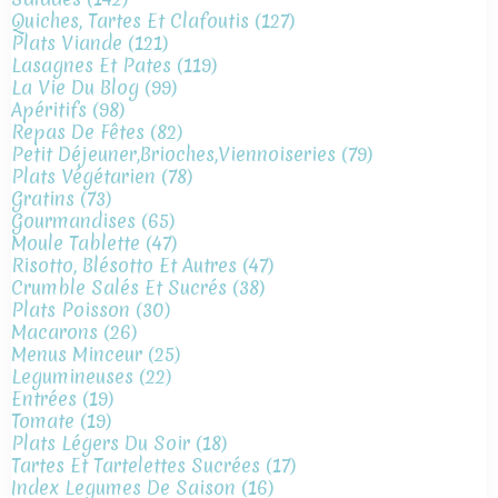
Quiches, Tartes Et Clafoutis
(127)
Plats Viande
(121)
Lasagnes Et Pates
(119)
La Vie Du Blog
(99)
Apéritifs
(98)
Repas De Fêtes
(82)
Petit Déjeuner,brioches,viennoiseries
(79)
Plats Végétarien
(78)
Gratins
(73)
Gourmandises
(65)
Moule Tablette
(47)
Risotto, Blésotto Et Autres
(47)
Crumble Salés Et Sucrés
(38)
Plats Poisson
(30)
Macarons
(26)
Menus Minceur
(25)
Legumineuses
(22)
Entrées
(19)
Tomate
(19)
Plats Légers Du Soir
(18)
Tartes Et Tartelettes Sucrées
(17)
Index Legumes De Saison
(16)