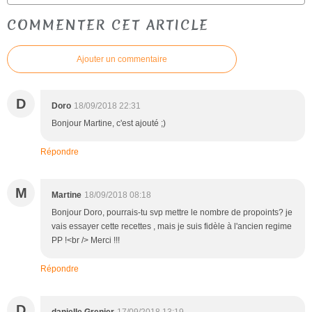
COMMENTER CET ARTICLE
Ajouter un commentaire
D
Doro
18/09/2018 22:31
Bonjour Martine, c'est ajouté ;)
Répondre
M
Martine
18/09/2018 08:18
Bonjour Doro, pourrais-tu svp mettre le nombre de propoints? je
vais essayer cette recettes , mais je suis fidèle à l'ancien regime
PP !<br /> Merci !!!
Répondre
D
danielle Grenier
17/09/2018 13:19