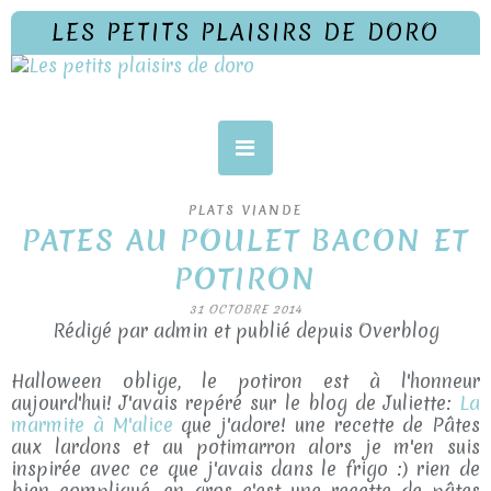
LES PETITS PLAISIRS DE DORO
PLATS VIANDE
PATES AU POULET BACON ET
POTIRON
31 OCTOBRE 2014
Rédigé par admin et publié depuis Overblog
Halloween oblige, le potiron est à l'honneur
aujourd'hui! J'avais repéré sur le blog de Juliette:
La
marmite à M'alice
que j'adore! une recette de Pâtes
aux lardons et au potimarron alors je m'en suis
inspirée avec ce que j'avais dans le frigo :) rien de
bien compliqué, en gros c'est une recette de pâtes