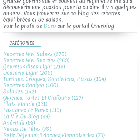
Grande gourmande et souvent au régime! Je me suis
découverte une passion pour la cuisine il y a quelques
années. Vous trouverez sur ce blog des recettes
équilibrées et de saison.
Voir le profil de
Doro
sur le portail Overblog
CATÉGORIES
Recettes Ww Salees
(570)
Recettes Ww Sucrees
(269)
Gourmandises Light
(219)
Desserts Light
(206)
Tartines, Croques, Sandwichs, Pizzas
(164)
Recettes Cookeo
(160)
Salades
(142)
Quiches, Tartes Et Clafoutis
(127)
Plats Viande
(121)
Lasagnes Et Pates
(119)
La Vie Du Blog
(99)
Apéritifs
(98)
Repas De Fêtes
(82)
Petit Déjeuner,brioches,viennoiseries
(79)