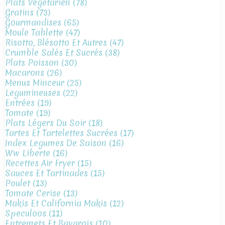
Plats Végétarien
(78)
Gratins
(73)
Gourmandises
(65)
Moule Tablette
(47)
Risotto, Blésotto Et Autres
(47)
Crumble Salés Et Sucrés
(38)
Plats Poisson
(30)
Macarons
(26)
Menus Minceur
(25)
Legumineuses
(22)
Entrées
(19)
Tomate
(19)
Plats Légers Du Soir
(18)
Tartes Et Tartelettes Sucrées
(17)
Index Legumes De Saison
(16)
Ww Liberte
(16)
Recettes Air Fryer
(15)
Sauces Et Tartinades
(15)
Poulet
(13)
Tomate Cerise
(13)
Makis Et California Makis
(12)
Speculoos
(11)
Entremets Et Bavarois
(10)