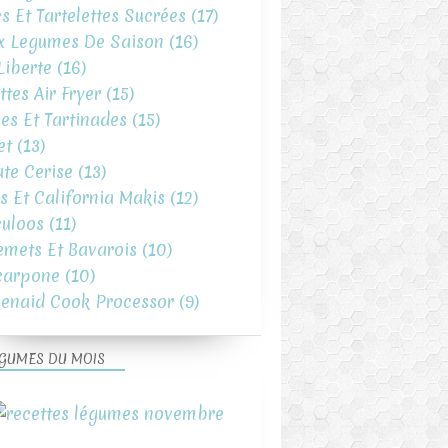
es Et Tartelettes Sucrées
(17)
x Legumes De Saison
(16)
iberte
(16)
ttes Air Fryer
(15)
es Et Tartinades
(15)
et
(13)
te Cerise
(13)
s Et California Makis
(12)
uloos
(11)
emets Et Bavarois
(10)
carpone
(10)
henaid Cook Processor
(9)
GUMES DU MOIS