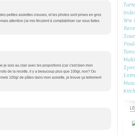
Tart
Inde
des petites assiettes creuses, et les photos sont prises en gros
Ww L
e mais attention j'ai mis féculent à comptabiliser car vous faites
Rece
Sauc
Poul
Toma
Maki
ue je sois au clair avec les proportions (car c'est bien mon
Spec
photo de la recette, il y a beaucoup plus que 100gr, non? Ou
Entr
 mets 100gr de pâtes dans mon assiette, je trouve ça tellement
Mas
Kitc
LE