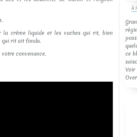
À 
s.
Gran
régi
r la crème liquide et les vaches qui rit, bien
passi
qui rit ait fondu.
quel
à votre convenance.
ce b
sais
Voir
Over