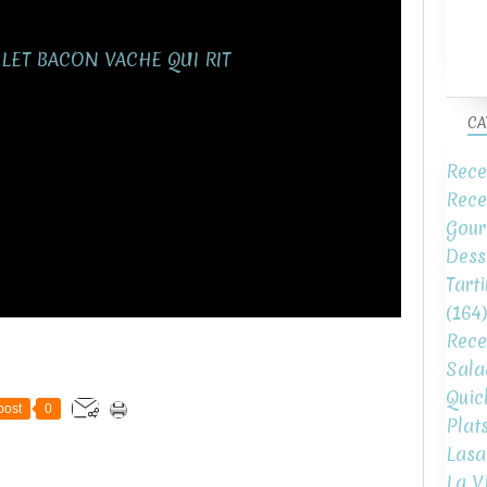
CA
Rece
Rece
Gour
Dess
Tart
(164)
Rece
Sala
Quic
post
0
Plat
Lasa
La V