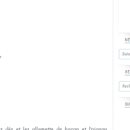
NE
%
RE
SU
ts dés et les allumette de bacon et l'oignon