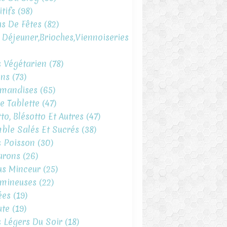
tifs
(98)
s De Fêtes
(82)
t Déjeuner,brioches,viennoiseries
s Végétarien
(78)
ins
(73)
mandises
(65)
e Tablette
(47)
to, Blésotto Et Autres
(47)
ble Salés Et Sucrés
(38)
s Poisson
(30)
arons
(26)
s Minceur
(25)
mineuses
(22)
ées
(19)
te
(19)
s Légers Du Soir
(18)