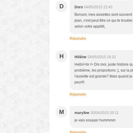
D
Doro
04/05/2015 22:43
Bonsoir, mes assiettes sont souvent 
plan, c'est peut être ce qui te troubl
selon votre appétit,
Répondre
H
Hélène
04/05/2015 16:31
Hello!<br /> Dis moi, juste histoire q
problème, les proportions ;), sur la 
l'assiette est grande? Mais quand je
peu!!!!
Répondre
M
maryline
30/04/2015 20:11
je vais essayer hummmm
Répondre