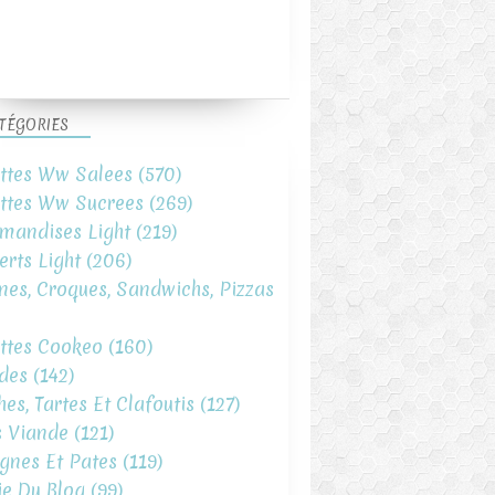
TÉGORIES
ttes Ww Salees
(570)
ttes Ww Sucrees
(269)
mandises Light
(219)
erts Light
(206)
ines, Croques, Sandwichs, Pizzas
ttes Cookeo
(160)
des
(142)
hes, Tartes Et Clafoutis
(127)
s Viande
(121)
gnes Et Pates
(119)
ie Du Blog
(99)