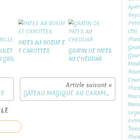
Apéri
Repa
Peti
(79)
Plat
PATES AU BOEUF E
Grat
OULET
T CAROTTES
GRATIN DE PATES
Gour
I GRIL
AU CHEDDAR
Moul
Risot
Crum
Plat
AR
GÂTEAU MAGIQUE AU CARAMEL AU BEURRE SALE
Mac
Menu
CLE
Legu
Entr
Toma
Plat