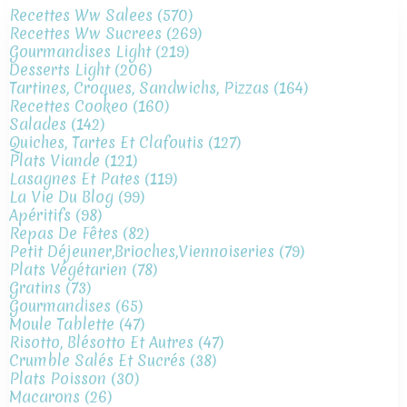
Recettes Ww Salees
(570)
Recettes Ww Sucrees
(269)
Gourmandises Light
(219)
Desserts Light
(206)
Tartines, Croques, Sandwichs, Pizzas
(164)
Recettes Cookeo
(160)
Salades
(142)
Quiches, Tartes Et Clafoutis
(127)
Plats Viande
(121)
Lasagnes Et Pates
(119)
La Vie Du Blog
(99)
Apéritifs
(98)
Repas De Fêtes
(82)
Petit Déjeuner,brioches,viennoiseries
(79)
Plats Végétarien
(78)
Gratins
(73)
Gourmandises
(65)
Moule Tablette
(47)
Risotto, Blésotto Et Autres
(47)
Crumble Salés Et Sucrés
(38)
Plats Poisson
(30)
Macarons
(26)