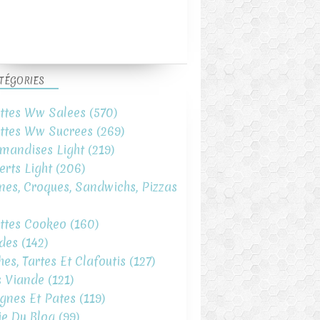
TÉGORIES
ttes Ww Salees
(570)
ttes Ww Sucrees
(269)
mandises Light
(219)
erts Light
(206)
ines, Croques, Sandwichs, Pizzas
ttes Cookeo
(160)
des
(142)
hes, Tartes Et Clafoutis
(127)
s Viande
(121)
gnes Et Pates
(119)
ie Du Blog
(99)