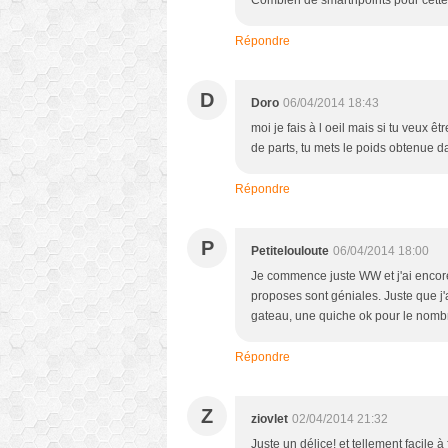
Répondre
D
Doro
06/04/2014 18:43
moi je fais à l oeil mais si tu veux êt
de parts, tu mets le poids obtenue d
Répondre
P
Petitelouloute
06/04/2014 18:00
Je commence juste WW et j'ai encore
proposes sont géniales. Juste que j'
gateau, une quiche ok pour le nombre 
Répondre
Z
ziovlet
02/04/2014 21:32
Juste un délice! et tellement facile 