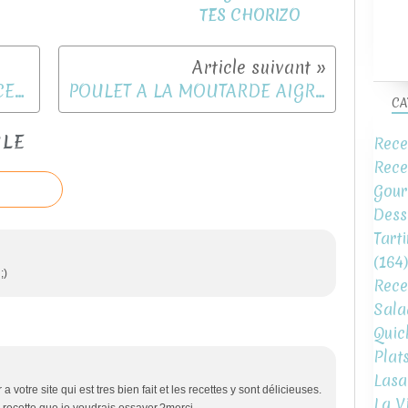
TES CHORIZO
CRUMBLE DE PATATES DOUCES CHEVRE BACON
POULET A LA MOUTARDE AIGRE DOUCE
CA
CLE
Rece
Rece
Gour
Dess
Tart
(164)
;)
Rece
Sala
Quic
Plat
Lasa
 votre site qui est tres bien fait et les recettes y sont délicieuses.
La V
recette que je voudrais essayer.?merci