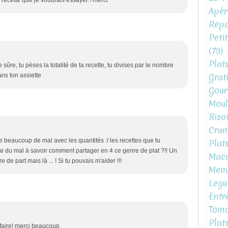
Apéri
Repa
Peti
(79)
Plat
re sûre, tu pèses la totalité de ta recette, tu divises par le nombre
Grat
ans ton assiette
Gour
Moul
Risot
Crum
 beaucoup de mal avec les quantités :/ les recettes que tu
Plat
ai du mal à savoir comment partager en 4 ce genre de plat ?!! Un
Mac
de part mais là ... ! Si tu pouvais m'aider !!!
Menu
Legu
Entr
Toma
Plat
à faire! merci beaucoup