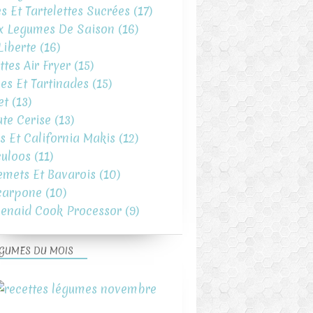
es Et Tartelettes Sucrées
(17)
x Legumes De Saison
(16)
iberte
(16)
ttes Air Fryer
(15)
es Et Tartinades
(15)
et
(13)
te Cerise
(13)
s Et California Makis
(12)
uloos
(11)
emets Et Bavarois
(10)
carpone
(10)
henaid Cook Processor
(9)
GUMES DU MOIS