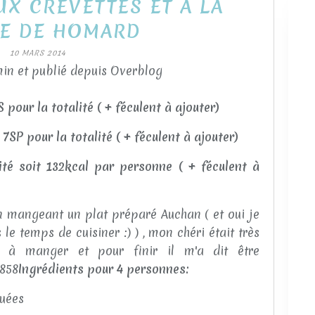
UX CREVETTES ET A LA
E DE HOMARD
10 MARS 2014
in et publié depuis Overblog
our la totalité ( + féculent à ajouter)
7SP pour la totalité ( + féculent à ajouter)
ité soit 132kcal par personne ( + féculent à
en mangeant un plat préparé Auchan ( et oui je
 le temps de cuisiner :) ) , mon chéri était très
s à manger et pour finir il m'a dit être
Ingrédients pour 4 personnes:
quées