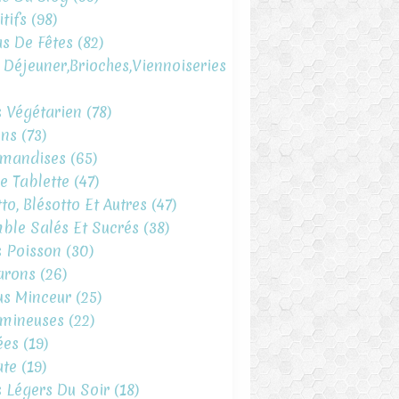
tifs
(98)
s De Fêtes
(82)
t Déjeuner,brioches,viennoiseries
s Végétarien
(78)
ins
(73)
mandises
(65)
e Tablette
(47)
to, Blésotto Et Autres
(47)
ble Salés Et Sucrés
(38)
s Poisson
(30)
arons
(26)
s Minceur
(25)
mineuses
(22)
ées
(19)
te
(19)
s Légers Du Soir
(18)