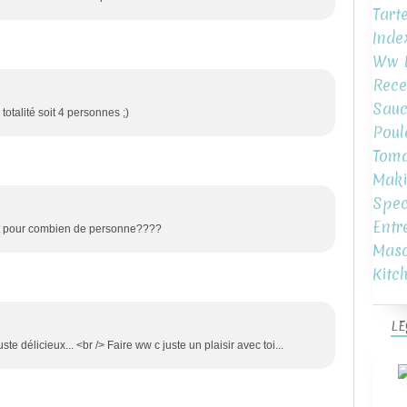
Tart
Inde
Ww L
Rece
Sauc
otalité soit 4 personnes ;)
Poul
Toma
Maki
Spec
Entr
'est pour combien de personne????
Mas
Kitc
LE
te délicieux... <br /> Faire ww c juste un plaisir avec toi...