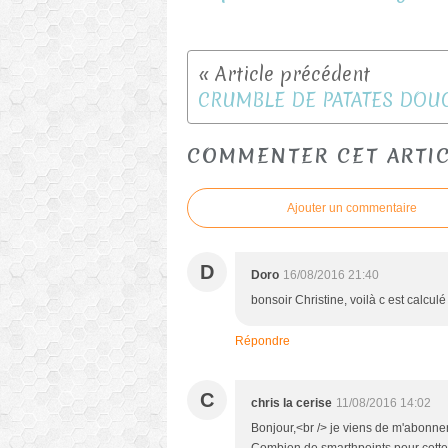
COMMENTER CET ARTI
Ajouter un commentaire
D
Doro
16/08/2016 21:40
bonsoir Christine, voilà c est calculé 
Répondre
C
chris la cerise
11/08/2016 14:02
Bonjour,<br /> je viens de m'abonner a
Combien de smarthpoints pour cette 