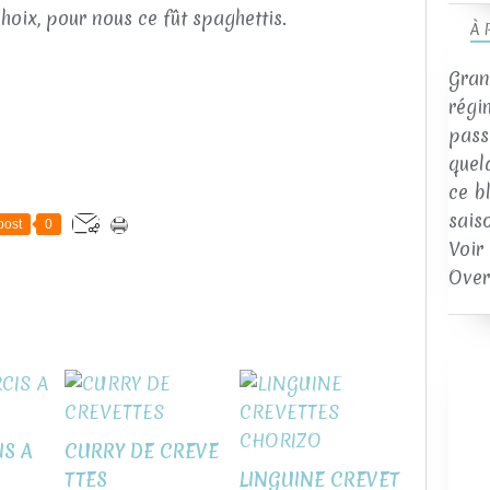
choix, pour nous ce fût spaghettis.
À 
Gran
régi
passi
quel
ce b
sais
post
0
Voir
Over
IS A
CURRY DE CREVE
TTES
LINGUINE CREVET