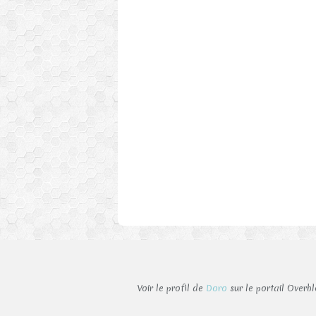
Voir le profil de
Doro
sur le portail Overb