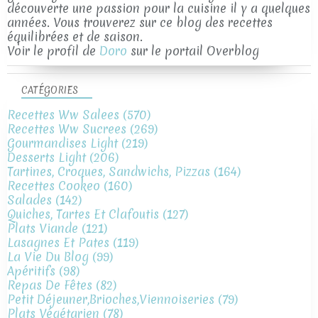
découverte une passion pour la cuisine il y a quelques
années. Vous trouverez sur ce blog des recettes
équilibrées et de saison.
Voir le profil de
Doro
sur le portail Overblog
CATÉGORIES
Recettes Ww Salees
(570)
Recettes Ww Sucrees
(269)
Gourmandises Light
(219)
Desserts Light
(206)
Tartines, Croques, Sandwichs, Pizzas
(164)
Recettes Cookeo
(160)
Salades
(142)
Quiches, Tartes Et Clafoutis
(127)
Plats Viande
(121)
Lasagnes Et Pates
(119)
La Vie Du Blog
(99)
Apéritifs
(98)
Repas De Fêtes
(82)
Petit Déjeuner,brioches,viennoiseries
(79)
Plats Végétarien
(78)