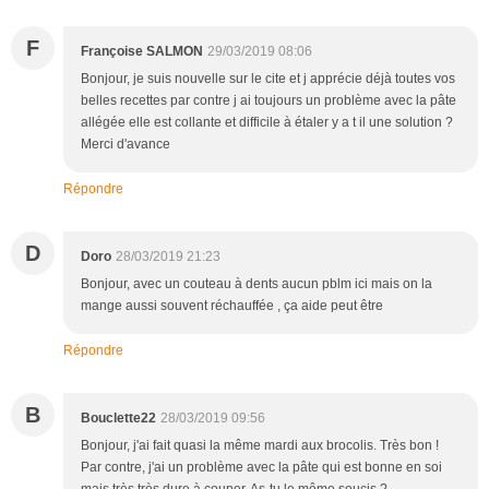
F
Françoise SALMON
29/03/2019 08:06
Bonjour, je suis nouvelle sur le cite et j apprécie déjà toutes vos
belles recettes par contre j ai toujours un problème avec la pâte
allégée elle est collante et difficile à étaler y a t il une solution ?
Merci d'avance
Répondre
D
Doro
28/03/2019 21:23
Bonjour, avec un couteau à dents aucun pblm ici mais on la
mange aussi souvent réchauffée , ça aide peut être
Répondre
B
Bouclette22
28/03/2019 09:56
Bonjour, j'ai fait quasi la même mardi aux brocolis. Très bon !
Par contre, j'ai un problème avec la pâte qui est bonne en soi
mais très très dure à couper. As-tu le même soucis ?