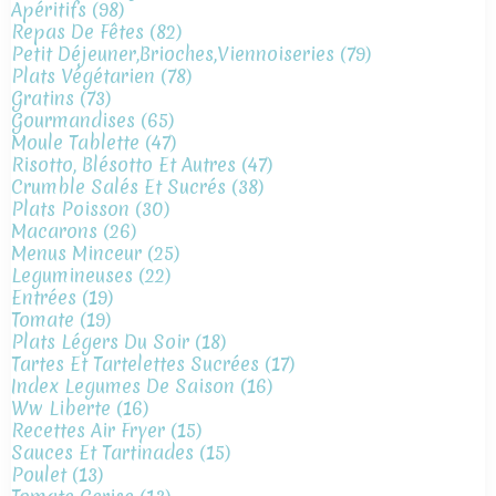
Apéritifs
(98)
Repas De Fêtes
(82)
Petit Déjeuner,brioches,viennoiseries
(79)
Plats Végétarien
(78)
Gratins
(73)
Gourmandises
(65)
Moule Tablette
(47)
Risotto, Blésotto Et Autres
(47)
Crumble Salés Et Sucrés
(38)
Plats Poisson
(30)
Macarons
(26)
Menus Minceur
(25)
Legumineuses
(22)
Entrées
(19)
Tomate
(19)
Plats Légers Du Soir
(18)
Tartes Et Tartelettes Sucrées
(17)
Index Legumes De Saison
(16)
Ww Liberte
(16)
Recettes Air Fryer
(15)
Sauces Et Tartinades
(15)
Poulet
(13)