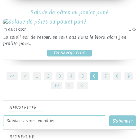
Salade de pâtes au poulet pané
03/06/2024
…
Le soleil est de retour, en tout cas dans le Nord alors j'en
profite pour...
EN SAVOIR PLUS
<<
<
1
2
3
4
5
6
7
8
9
10
20
30
>
>>
NEWSLETTER
RECHERCHE