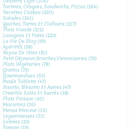
Desserts Light
(206)
Tartines, Croques, Sandwichs, Pizzas
(164)
Recettes Cookeo
(160)
Salades
(142)
Quiches, Tartes Et Clafoutis
(127)
Plats Viande
(121)
Lasagnes Et Pates
(119)
La Vie Du Blog
(99)
Apéritifs
(98)
Repas De Fêtes
(82)
Petit Déjeuner,brioches,viennoiseries
(79)
Plats Végétarien
(78)
Gratins
(73)
Gourmandises
(65)
Moule Tablette
(47)
Risotto, Blésotto Et Autres
(47)
Crumble Salés Et Sucrés
(38)
Plats Poisson
(30)
Macarons
(26)
Menus Minceur
(25)
Legumineuses
(22)
Entrées
(19)
Tomate
(19)