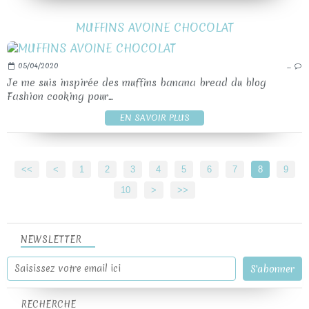
MUFFINS AVOINE CHOCOLAT
05/04/2020
…
Je me suis inspirée des muffins banana bread du blog
Fashion cooking pour...
EN SAVOIR PLUS
<<
<
1
2
3
4
5
6
7
8
9
10
>
>>
NEWSLETTER
RECHERCHE