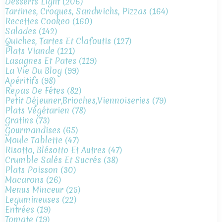
Desserts Light
(206)
Tartines, Croques, Sandwichs, Pizzas
(164)
Recettes Cookeo
(160)
Salades
(142)
Quiches, Tartes Et Clafoutis
(127)
Plats Viande
(121)
Lasagnes Et Pates
(119)
La Vie Du Blog
(99)
Apéritifs
(98)
Repas De Fêtes
(82)
Petit Déjeuner,brioches,viennoiseries
(79)
Plats Végétarien
(78)
Gratins
(73)
Gourmandises
(65)
Moule Tablette
(47)
Risotto, Blésotto Et Autres
(47)
Crumble Salés Et Sucrés
(38)
Plats Poisson
(30)
Macarons
(26)
Menus Minceur
(25)
Legumineuses
(22)
Entrées
(19)
Tomate
(19)