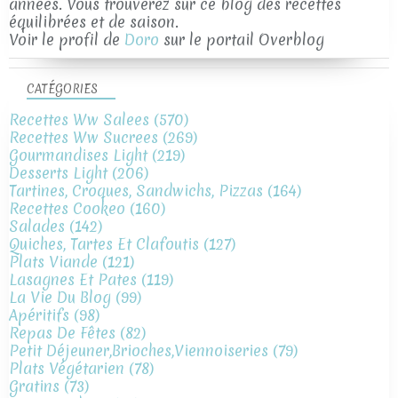
années. Vous trouverez sur ce blog des recettes
équilibrées et de saison.
Voir le profil de
Doro
sur le portail Overblog
CATÉGORIES
Recettes Ww Salees
(570)
Recettes Ww Sucrees
(269)
Gourmandises Light
(219)
Desserts Light
(206)
Tartines, Croques, Sandwichs, Pizzas
(164)
Recettes Cookeo
(160)
Salades
(142)
Quiches, Tartes Et Clafoutis
(127)
Plats Viande
(121)
Lasagnes Et Pates
(119)
La Vie Du Blog
(99)
Apéritifs
(98)
Repas De Fêtes
(82)
Petit Déjeuner,brioches,viennoiseries
(79)
Plats Végétarien
(78)
Gratins
(73)