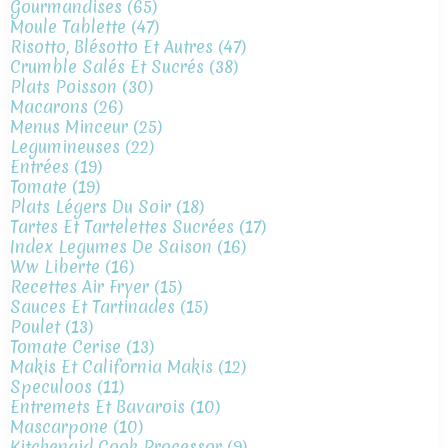
Gourmandises
(65)
Moule Tablette
(47)
Risotto, Blésotto Et Autres
(47)
Crumble Salés Et Sucrés
(38)
Plats Poisson
(30)
Macarons
(26)
Menus Minceur
(25)
Legumineuses
(22)
Entrées
(19)
Tomate
(19)
Plats Légers Du Soir
(18)
Tartes Et Tartelettes Sucrées
(17)
Index Legumes De Saison
(16)
Ww Liberte
(16)
Recettes Air Fryer
(15)
Sauces Et Tartinades
(15)
Poulet
(13)
Tomate Cerise
(13)
Makis Et California Makis
(12)
Speculoos
(11)
Entremets Et Bavarois
(10)
Mascarpone
(10)
Kitchenaid Cook Processor
(9)