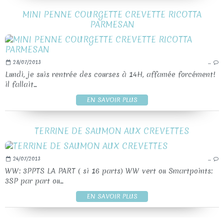
MINI PENNE COURGETTE CREVETTE RICOTTA
PARMESAN
28/07/2013
…
Lundi, je suis rentrée des courses à 14H, affamée forcément!
il fallait...
EN SAVOIR PLUS
TERRINE DE SAUMON AUX CREVETTES
24/07/2013
…
WW: 3PPTS LA PART ( si 16 parts) WW vert ou Smartpoints:
3SP par part ou...
EN SAVOIR PLUS