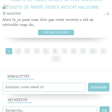
14/05/2026
…
Alors là, je peux vous dire que cette recette a été un
véritable coup de...
EN SAVOIR PLUS
1
2
3
4
5
6
7
8
9
10
20
30
40
50
60
70
80
90
100
>
>>
NEWSLETTER
RECHERCHE