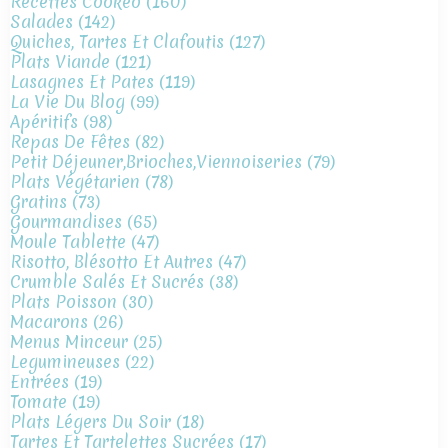
Recettes Cookeo
(160)
Salades
(142)
Quiches, Tartes Et Clafoutis
(127)
Plats Viande
(121)
Lasagnes Et Pates
(119)
La Vie Du Blog
(99)
Apéritifs
(98)
Repas De Fêtes
(82)
Petit Déjeuner,brioches,viennoiseries
(79)
Plats Végétarien
(78)
Gratins
(73)
Gourmandises
(65)
Moule Tablette
(47)
Risotto, Blésotto Et Autres
(47)
Crumble Salés Et Sucrés
(38)
Plats Poisson
(30)
Macarons
(26)
Menus Minceur
(25)
Legumineuses
(22)
Entrées
(19)
Tomate
(19)
Plats Légers Du Soir
(18)
Tartes Et Tartelettes Sucrées
(17)