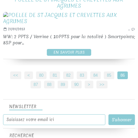
AGRUMES
27/07/2013
…
WW: 2 PPTS / Verrine ( 10PPTS pour la totalité ) Smartpoints;
8SP pour...
EN SAVOIR PLUS
<<
<
10
20
30
40
50
60
70
80
81
82
83
84
85
86
87
88
89
90
100
>
>>
NEWSLETTER
RECHERCHE