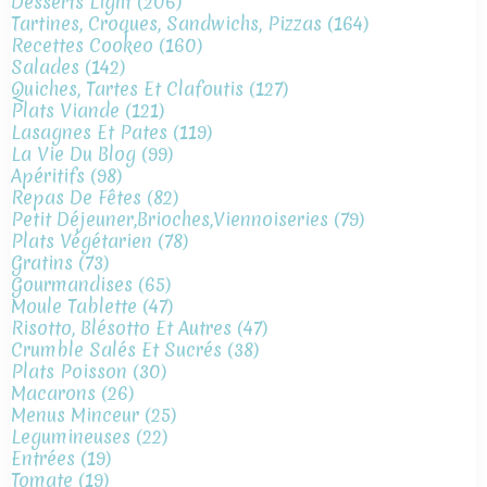
Desserts Light
(206)
Tartines, Croques, Sandwichs, Pizzas
(164)
Recettes Cookeo
(160)
Salades
(142)
Quiches, Tartes Et Clafoutis
(127)
Plats Viande
(121)
Lasagnes Et Pates
(119)
La Vie Du Blog
(99)
Apéritifs
(98)
Repas De Fêtes
(82)
Petit Déjeuner,brioches,viennoiseries
(79)
Plats Végétarien
(78)
Gratins
(73)
Gourmandises
(65)
Moule Tablette
(47)
Risotto, Blésotto Et Autres
(47)
Crumble Salés Et Sucrés
(38)
Plats Poisson
(30)
Macarons
(26)
Menus Minceur
(25)
Legumineuses
(22)
Entrées
(19)
Tomate
(19)