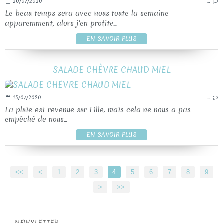
20/07/2020
…
Le beau temps sera avec nous toute la semaine
apparemment, alors j'en profite...
EN SAVOIR PLUS
SALADE CHÈVRE CHAUD MIEL
15/07/2020
…
La pluie est revenue sur Lille, mais cela ne nous a pas
empêché de nous...
EN SAVOIR PLUS
<<
<
1
2
3
4
5
6
7
8
9
>
>>
NEWSLETTER