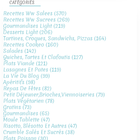
CATÉGORIES
Recettes Ww Salees
(570)
Recettes Ww Sucrees
(269)
Gourmandises Light
(219)
Desserts Light
(206)
Tartines, Croques, Sandwichs, Pizzas
(164)
Recettes Cookeo
(160)
Salades
(142)
Quiches, Tartes Et Clafoutis
(127)
Plats Viande
(121)
Lasagnes Et Pates
(119)
La Vie Du Blog
(99)
Apéritifs
(98)
Repas De Fêtes
(82)
Petit Déjeuner,brioches,viennoiseries
(79)
Plats Végétarien
(78)
Gratins
(73)
Gourmandises
(65)
Moule Tablette
(47)
Risotto, Blésotto Et Autres
(47)
Crumble Salés Et Sucrés
(38)
Plats Poisson
(30)