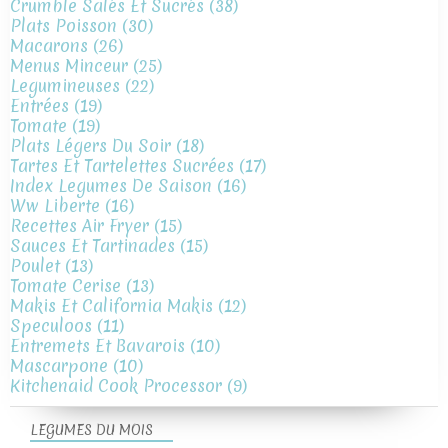
Crumble Salés Et Sucrés
(38)
Plats Poisson
(30)
Macarons
(26)
Menus Minceur
(25)
Legumineuses
(22)
Entrées
(19)
Tomate
(19)
Plats Légers Du Soir
(18)
Tartes Et Tartelettes Sucrées
(17)
Index Legumes De Saison
(16)
Ww Liberte
(16)
Recettes Air Fryer
(15)
Sauces Et Tartinades
(15)
Poulet
(13)
Tomate Cerise
(13)
Makis Et California Makis
(12)
Speculoos
(11)
Entremets Et Bavarois
(10)
Mascarpone
(10)
Kitchenaid Cook Processor
(9)
LEGUMES DU MOIS