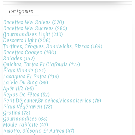
CATÉGORIES
Recettes Ww Salees
(570)
Recettes Ww Sucrees
(269)
Gourmandises Light
(219)
Desserts Light
(206)
Tartines, Croques, Sandwichs, Pizzas
(164)
Recettes Cookeo
(160)
Salades
(142)
Quiches, Tartes Et Clafoutis
(127)
Plats Viande
(121)
Lasagnes Et Pates
(119)
La Vie Du Blog
(99)
Apéritifs
(98)
Repas De Fêtes
(82)
Petit Déjeuner,brioches,viennoiseries
(79)
Plats Végétarien
(78)
Gratins
(73)
Gourmandises
(65)
Moule Tablette
(47)
Risotto, Blésotto Et Autres
(47)