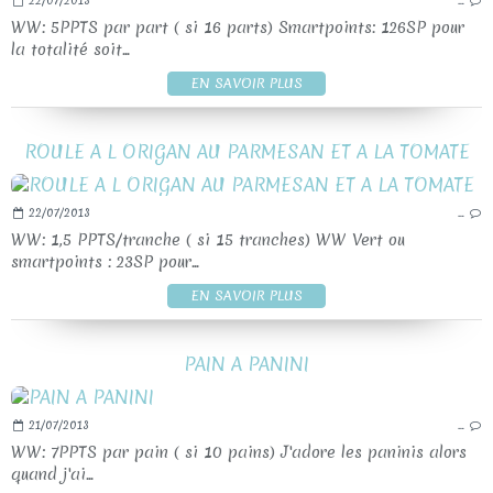
22/07/2013
…
WW: 5PPTS par part ( si 16 parts) Smartpoints: 126SP pour
la totalité soit...
EN SAVOIR PLUS
ROULE A L ORIGAN AU PARMESAN ET A LA TOMATE
22/07/2013
…
WW: 1,5 PPTS/tranche ( si 15 tranches) WW Vert ou
smartpoints : 23SP pour...
EN SAVOIR PLUS
PAIN A PANINI
21/07/2013
…
WW: 7PPTS par pain ( si 10 pains) J'adore les paninis alors
quand j'ai...