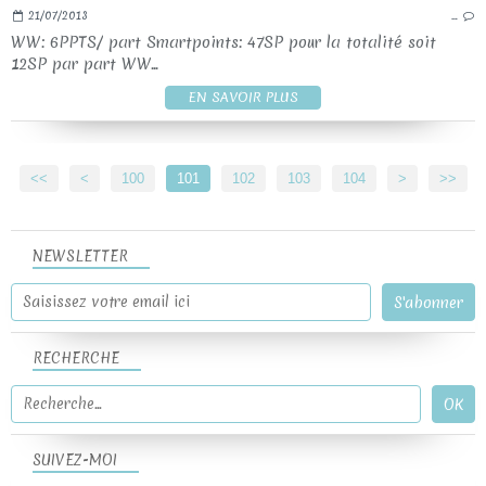
21/07/2013
…
WW: 6PPTS/ part Smartpoints: 47SP pour la totalité soit
12SP par part WW...
EN SAVOIR PLUS
<<
<
100
101
102
103
104
>
>>
NEWSLETTER
RECHERCHE
SUIVEZ-MOI