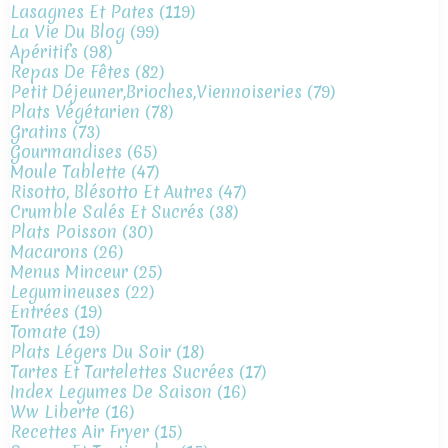
Lasagnes Et Pates
(119)
La Vie Du Blog
(99)
Apéritifs
(98)
Repas De Fêtes
(82)
Petit Déjeuner,brioches,viennoiseries
(79)
Plats Végétarien
(78)
Gratins
(73)
Gourmandises
(65)
Moule Tablette
(47)
Risotto, Blésotto Et Autres
(47)
Crumble Salés Et Sucrés
(38)
Plats Poisson
(30)
Macarons
(26)
Menus Minceur
(25)
Legumineuses
(22)
Entrées
(19)
Tomate
(19)
Plats Légers Du Soir
(18)
Tartes Et Tartelettes Sucrées
(17)
Index Legumes De Saison
(16)
Ww Liberte
(16)
Recettes Air Fryer
(15)