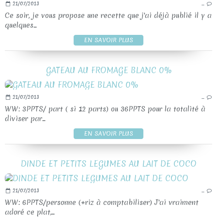
21/07/2013
…
Ce soir, je vous propose une recette que j'ai déjà publié il y a
quelques...
EN SAVOIR PLUS
GATEAU AU FROMAGE BLANC 0%
21/07/2013
…
WW: 3PPTS/ part ( si 12 parts) ou 36PPTS pour la totalité à
diviser par...
EN SAVOIR PLUS
DINDE ET PETITS LEGUMES AU LAIT DE COCO
21/07/2013
…
WW: 6PPTS/personne (+riz à comptabiliser) J'ai vraiment
adoré ce plat,...