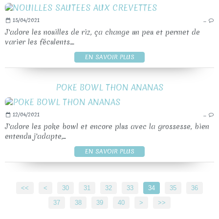
15/04/2021
…
J'adore les nouilles de riz, ça change un peu et permet de
varier les féculents....
EN SAVOIR PLUS
POKE BOWL THON ANANAS
12/04/2021
…
J'adore les poke bowl et encore plus avec la grossesse, bien
entendu j'adapte,...
EN SAVOIR PLUS
<<
<
10
20
30
31
32
33
34
35
36
37
38
39
40
50
60
70
80
90
100
>
>>