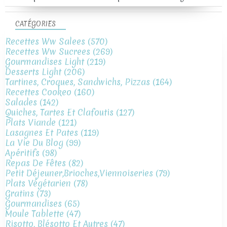
CATÉGORIES
Recettes Ww Salees
(570)
Recettes Ww Sucrees
(269)
Gourmandises Light
(219)
Desserts Light
(206)
Tartines, Croques, Sandwichs, Pizzas
(164)
Recettes Cookeo
(160)
Salades
(142)
Quiches, Tartes Et Clafoutis
(127)
Plats Viande
(121)
Lasagnes Et Pates
(119)
La Vie Du Blog
(99)
Apéritifs
(98)
Repas De Fêtes
(82)
Petit Déjeuner,brioches,viennoiseries
(79)
Plats Végétarien
(78)
Gratins
(73)
Gourmandises
(65)
Moule Tablette
(47)
Risotto, Blésotto Et Autres
(47)