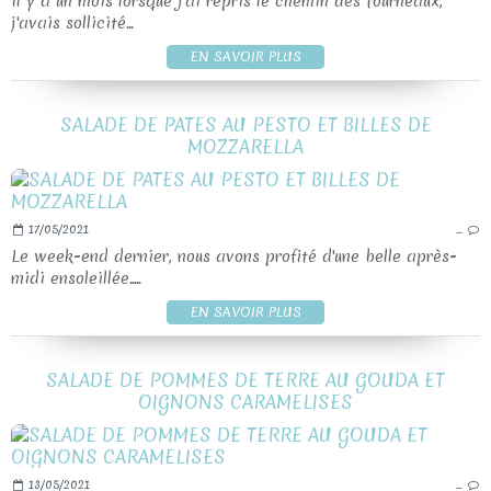
Il y a un mois lorsque j'ai repris le chemin des fourneaux,
j'avais sollicité...
EN SAVOIR PLUS
SALADE DE PATES AU PESTO ET BILLES DE
MOZZARELLA
17/05/2021
…
Le week-end dernier, nous avons profité d'une belle après-
midi ensoleillée.....
EN SAVOIR PLUS
SALADE DE POMMES DE TERRE AU GOUDA ET
OIGNONS CARAMELISES
13/05/2021
…