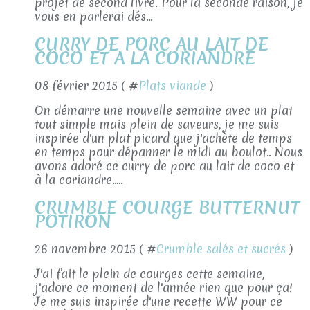
projet de second livre. Pour la seconde raison, je
vous en parlerai dés...
CURRY DE PORC AU LAIT DE
COCO ET A LA CORIANDRE
08 février 2015 ( #
Plats viande
)
On démarre une nouvelle semaine avec un plat
tout simple mais plein de saveurs, je me suis
inspirée d'un plat picard que j'achète de temps
en temps pour dépanner le midi au boulot.. Nous
avons adoré ce curry de porc au lait de coco et
à la coriandre.....
CRUMBLE COURGE BUTTERNUT
POTIRON
26 novembre 2015 ( #
Crumble salés et sucrés
)
J'ai fait le plein de courges cette semaine,
j'adore ce moment de l'année rien que pour ça!
Je me suis inspirée d'une recette WW pour ce