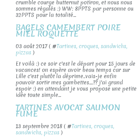
crumble courge butternut potiron, et nous nous
sommes régalés :) WW: 8PPTS par personne ou
32PPTS pour la totalité...
BAGELS CAMEMBERT POIRE
MIEL ROQUETTE
03 août 2017 ( #
Tartines, croques, sandwichs,
pizzas
)
Et voilà :) ce soir c'est le départ pour 15 jours de
vacances! on espère avoir beau temps car sur
Lille c'est plutôt la déprime..vais-je enfin
pouvoir sortir mes gambettes....?? j'ai grand
espoir :) en attendant je vous propose une petite
idée toute simple...
TARTINES AVOCAT SAUMON
FUME
13 septembre 2018 ( #
Tartines, croques,
sandwichs, pizzas
)