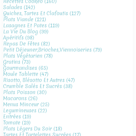
Recettes Cookeo
(160)
Salades
(142)
Quiches, Tartes Et Clafoutis
(127)
Plats Viande
(121)
Lasagnes Et Pates
(119)
La Vie Du Blog
(99)
Apéritifs
(98)
Repas De Fêtes
(82)
Petit Déjeuner,brioches,viennoiseries
(79)
Plats Végétarien
(78)
Gratins
(73)
Gourmandises
(65)
Moule Tablette
(47)
Risotto, Blésotto Et Autres
(47)
Crumble Salés Et Sucrés
(38)
Plats Poisson
(30)
Macarons
(26)
Menus Minceur
(25)
Legumineuses
(22)
Entrées
(19)
Tomate
(19)
Plats Légers Du Soir
(18)
Tartes Et Tartelettes Sucrées
(17)