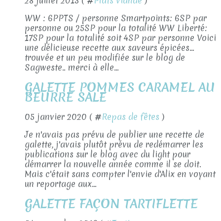
28 juillet 2013 ( #
Plats viande
)
WW : 6PPTS / personne Smartpoints: 6SP par
personne ou 25SP pour la totalité WW Liberté:
17SP pour la totalité soit 4SP par personne Voici
une délicieuse recette aux saveurs épicées...
trouvée et un peu modifiée sur le blog de
Sagweste.. merci à elle...
GALETTE POMMES CARAMEL AU
BEURRE SALE
05 janvier 2020 ( #
Repas de fêtes
)
Je n'avais pas prévu de publier une recette de
galette, j'avais plutôt prévu de redémarrer les
publications sur le blog avec du light pour
démarrer la nouvelle année comme il se doit.
Mais c'était sans compter l'envie d'Alix en voyant
un reportage aux...
GALETTE FAÇON TARTIFLETTE