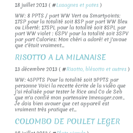
18 juillet 2013 ( #
Lasagnes et pates
)
WW: 8 PPTS / part WW Vert ou Smartpoints:
17SP pour la totalité soit 8SP par part WW Bleu
ou Liberté: 17SPL pour la totalité soit 8SPL par
part WW violet : 6SPV pour la totalité soit 3SPV
par part Calories: Mon chéri a adoré! et j'avoue
que c'était vraiment...
RISOTTO A LA MILANAISE
13 décembre 2013 ( #
Risotto, blésotto et autres
)
WW: 45PPTS Pour la totalité soit 9PPTS par
personne Voici la recette écrite de la vidéo que
j'ai réalisée pour tester le Rice and Co de Seb
que m'a confié mon partenaire Imenager.com..
Je dois bien avouer que cet appareil est
vraiment très pratique et...
COLOMBO DE POULET LEGER