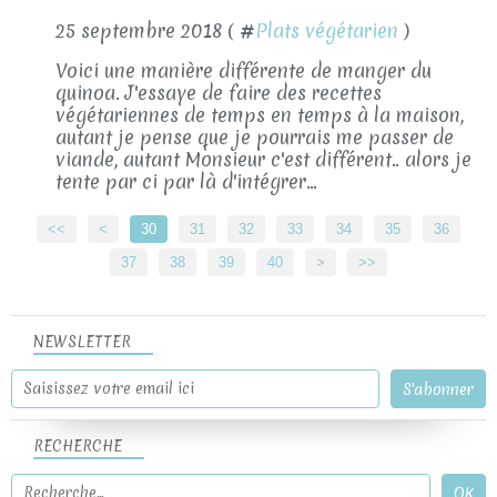
25 septembre 2018 ( #
Plats végétarien
)
Voici une manière différente de manger du
quinoa. J'essaye de faire des recettes
végétariennes de temps en temps à la maison,
autant je pense que je pourrais me passer de
viande, autant Monsieur c'est différent.. alors je
tente par ci par là d'intégrer...
<<
<
10
20
30
31
32
33
34
35
36
37
38
39
40
50
60
>
>>
NEWSLETTER
RECHERCHE